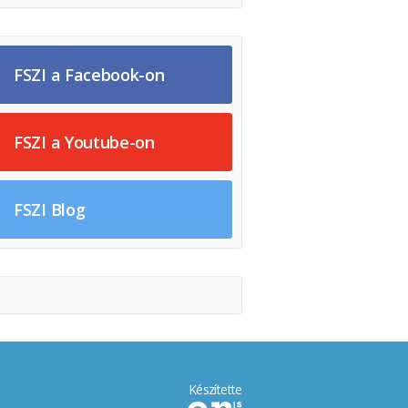
FSZI a Facebook-on
FSZI a Youtube-on
FSZI Blog
Készítette