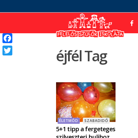
Facebook
éjfél Tag
Twitter
ÉLETMÓD
SZABADIDŐ
5+1 tipp a fergeteges
szilveszteri bulihoz,