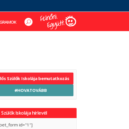
GRAMOK
elős Szülők Iskolája bemutatkozás
#HOVATOVÁBB
 Szülők Iskolája hírlevél
oet_form id="1"]