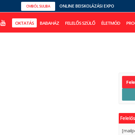
ONLINE BEISKOLÁZÁSI EXPO
OVIBÓL SULIBA
OKTATÁS
BABAHÁZ
FELELŐS SZÜLŐ
ÉLETMÓD
PRO
Fel
Felelős
[mailp