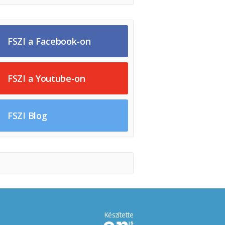
FSZI a Facebook-on
FSZI a Youtube-on
FSZI Blog
Készítette