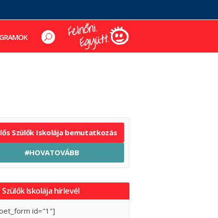
GRAMOK
elős Szülők Iskolája bemutatkozás
#HOVATOVÁBB
 Szülők Iskolája hírlevél
oet_form id="1"]