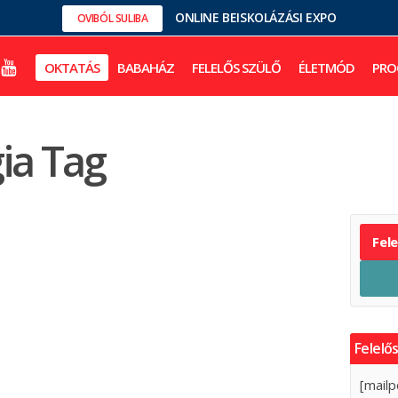
ONLINE BEISKOLÁZÁSI EXPO
OVIBÓL SULIBA
OKTATÁS
BABAHÁZ
FELELŐS SZÜLŐ
ÉLETMÓD
PRO
ia Tag
Fel
Felelős
[mailp