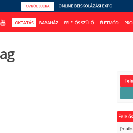
ONLINE BEISKOLÁZÁSI EXPO
OVIBÓL SULIBA
OKTATÁS
BABAHÁZ
FELELŐS SZÜLŐ
ÉLETMÓD
PRO
ag
Fel
Felelős
[mailp