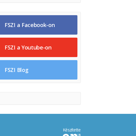
FSZI a Facebook-on
FSZI a Youtube-on
FSZI Blog
Készítette