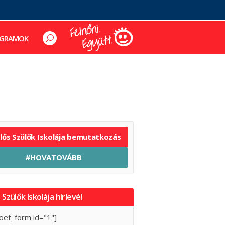
GRAMOK
elős Szülők Iskolája bemutatkozás
#HOVATOVÁBB
 Szülők Iskolája hírlevél
oet_form id="1"]