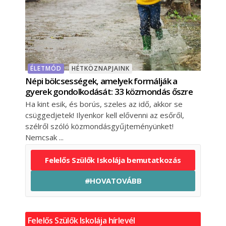
ÉLETMÓD
HÉTKÖZNAPJAINK
Népi bölcsességek, amelyek formálják a
gyerek gondolkodását: 33 közmondás őszre
Ha kint esik, és borús, szeles az idő, akkor se
csüggedjetek! Ilyenkor kell elővenni az esőről,
szélről szóló közmondásgyűjteményünket!
Nemcsak
Felelős Szülők Iskolája bemutatkozás
#HOVATOVÁBB
Felelős Szülők Iskolája hírlevél