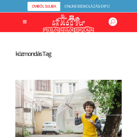
OVIBÓL SULIBA
ONLINE BEISKOLÁZÁSI EXPO
közmondás Tag