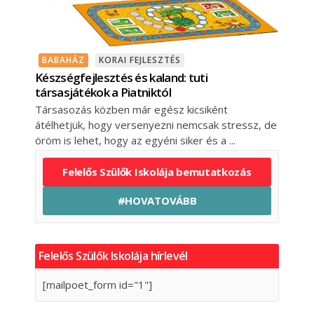
BABAHÁZ
KORAI FEJLESZTÉS
Készségfejlesztés és kaland: tuti
társasjátékok a Piatniktól
Társasozás közben már egész kicsiként
átélhetjük, hogy versenyezni nemcsak stressz, de
öröm is lehet, hogy az egyéni siker és a
Felelős Szülők Iskolája bemutatkozás
#HOVATOVÁBB
Felelős Szülők Iskolája hírlevél
[mailpoet_form id="1"]