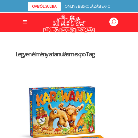
OVIBÓL SULIBA
ONLINE BEISKOLÁZÁSI EXPO
Legyen élmény a tanulásm expo Tag