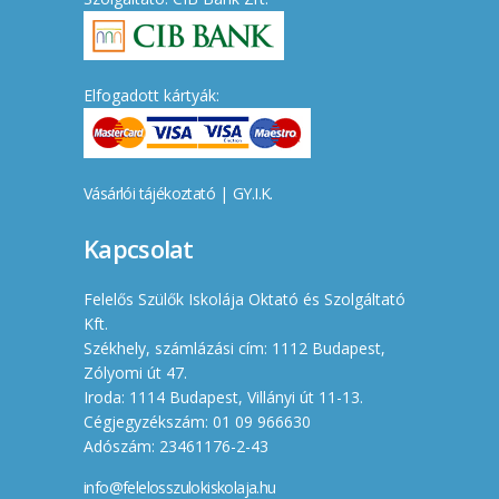
Elfogadott kártyák:
Vásárlói tájékoztató
|
GY.I.K.
Kapcsolat
Felelős Szülők Iskolája Oktató és Szolgáltató
Kft.
Székhely, számlázási cím: 1112 Budapest,
Zólyomi út 47.
Iroda: 1114 Budapest, Villányi út 11-13.
Cégjegyzékszám: 01 09 966630
Adószám: 23461176-2-43
info@felelosszulokiskolaja.hu