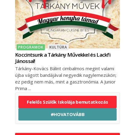
PROGRAMOK
KULTÚRA
Koccintsunk a Tárkány Művekkel és Lackfi
Jánossal!
Tárkány-Kovács Bálint cimbalmos megint valami
újba vágott bandájával negyedik nagylemezükön;
ez pedig nem más, mint a gasztronómia. A Junior
Prima
Felelős Szülők Iskolája bemutatkozás
#HOVATOVÁBB