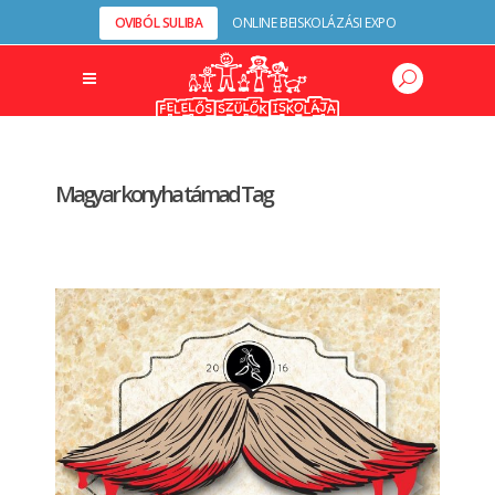
OVIBÓL SULIBA
ONLINE BEISKOLÁZÁSI EXPO
Magyar konyha támad Tag