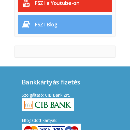
FSZI a Youtube-on
FSZI Blog
Bankkártyás fizetés
Szolgáltató: CIB Bank Zrt.
Elfogadott kártyák: