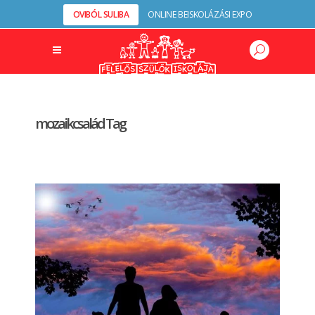
OVIBÓL SULIBA
ONLINE BEISKOLÁZÁSI EXPO
mozaikcsalád Tag