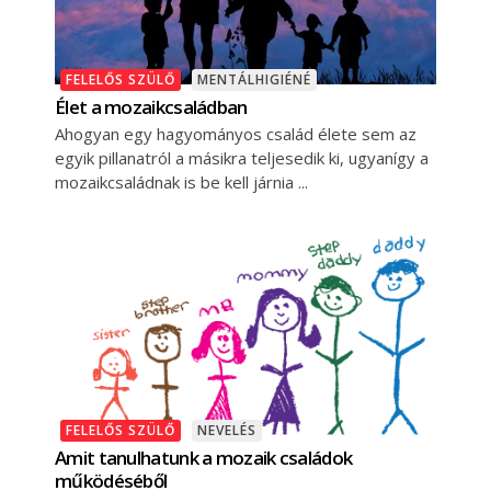
FELELŐS SZÜLŐ
MENTÁLHIGIÉNÉ
Élet a mozaikcsaládban
Ahogyan egy hagyományos család élete sem az
egyik pillanatról a másikra teljesedik ki, ugyanígy a
mozaikcsaládnak is be kell járnia
FELELŐS SZÜLŐ
NEVELÉS
Amit tanulhatunk a mozaik családok
működéséből