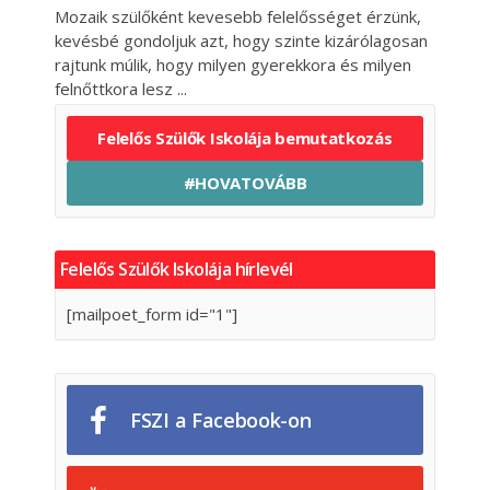
Mozaik szülőként kevesebb felelősséget érzünk,
kevésbé gondoljuk azt, hogy szinte kizárólagosan
rajtunk múlik, hogy milyen gyerekkora és milyen
felnőttkora lesz
Felelős Szülők Iskolája bemutatkozás
#HOVATOVÁBB
Felelős Szülők Iskolája hírlevél
[mailpoet_form id="1"]
FSZI a Facebook-on