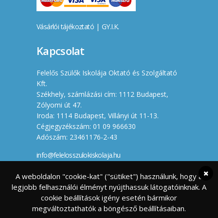
Vásárlói tájékoztató
|
GY.I.K.
Kapcsolat
Felelős Szülők Iskolája Oktató és Szolgáltató
Kft.
Székhely, számlázási cím: 1112 Budapest,
Zólyomi út 47.
Iroda: 1114 Budapest, Villányi út 11-13.
Cégjegyzékszám: 01 09 966630
Adószám: 23461176-2-43
info@felelosszulokiskolaja.hu
+36 20 358 66 12
A weboldalon "cookie-kat" ("sütiket") használunk, hogy a
legjobb felhasználói élményt nyújthassuk látogatóinknak. A
Készítette
cookie beállítások igény esetén bármikor
megváltoztathatók a böngésző beállításaiban.