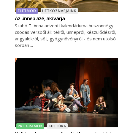
ÉLETMÓD
HÉTKÖZNAPJAINK
Az ünnep azé, aki várja
Szabó T. Anna adventi kalendáriuma huszonnégy
csodás versből áll: télről, ünnepről, készülődésről,
angyalokról, sőt, gyógynövényről - és nem utolsó
sorban
PROGRAMOK
KULTÚRA