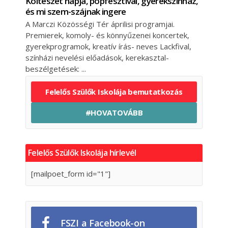
Költészet napja, popfesztivál, gyerekszínház,
és mi szem-szájnak ingere
A Marczi Közösségi Tér áprilisi programjai.
Premierek, komoly- és könnyűzenei koncertek,
gyerekprogramok, kreatív írás- neves Lackfival,
színházi nevelési előadások, kerekasztal-
beszélgetések:
Felelős Szülők Iskolája bemutatkozás
#HOVATOVÁBB
Felelős Szülők Iskolája hírlevél
[mailpoet_form id="1"]
FSZI a Facebook-on