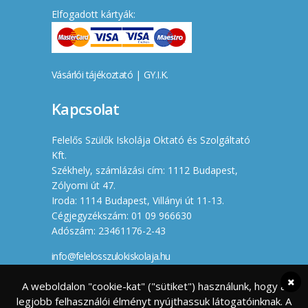
Elfogadott kártyák:
Vásárlói tájékoztató
|
GY.I.K.
Kapcsolat
Felelős Szülők Iskolája Oktató és Szolgáltató
Kft.
Székhely, számlázási cím: 1112 Budapest,
Zólyomi út 47.
Iroda: 1114 Budapest, Villányi út 11-13.
Cégjegyzékszám: 01 09 966630
Adószám: 23461176-2-43
info@felelosszulokiskolaja.hu
+36 20 358 66 12
A weboldalon "cookie-kat" ("sütiket") használunk, hogy a
legjobb felhasználói élményt nyújthassuk látogatóinknak. A
Készítette