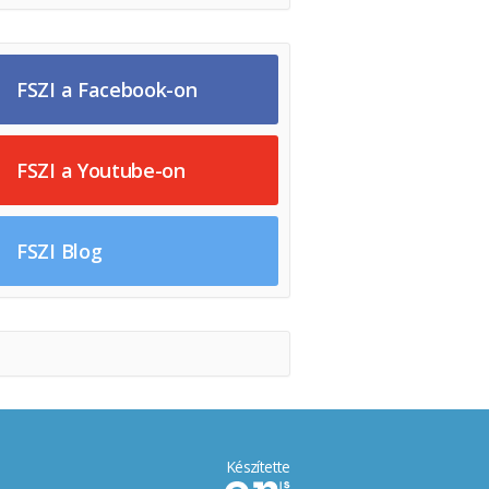
FSZI a Facebook-on
FSZI a Youtube-on
FSZI Blog
Készítette