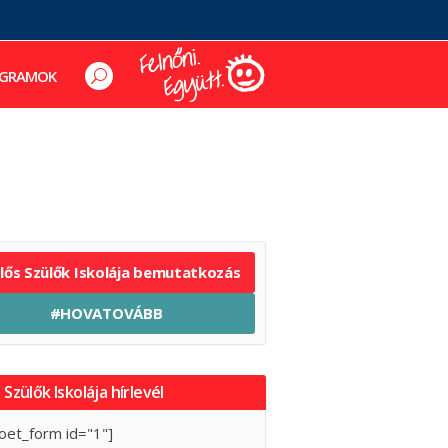
GRAMOK
elős Szülők Iskolája bemutatkozás
#HOVATOVÁBB
 Szülők Iskolája hírlevél
oet_form id="1"]