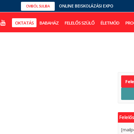
ONLINE BEISKOLÁZÁSI EXPO
OVIBÓL SULIBA
OKTATÁS
BABAHÁZ
FELELŐS SZÜLŐ
ÉLETMÓD
PRO
Fel
Felelős
[mailp