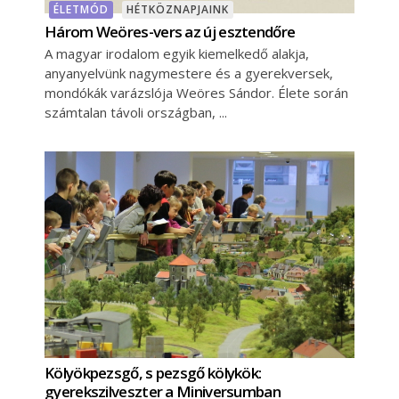
ÉLETMÓD
HÉTKÖZNAPJAINK
Három Weöres-vers az új esztendőre
A magyar irodalom egyik kiemelkedő alakja,
anyanyelvünk nagymestere és a gyerekversek,
mondókák varázslója Weöres Sándor. Élete során
számtalan távoli országban,
Kölyökpezsgő, s pezsgő kölykök:
gyerekszilveszter a Miniversumban