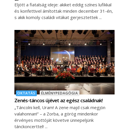
Eljött a fiatalság ideje: akiket eddig színes lufikkal
és konfettivel ámítottak minden december 31-én,
s akik komoly családi vitákat gerjesztettek
OKTATÁS
ÉLMÉNYPEDAGÓGIA
Zenés-táncos újévet az egész családnak!
„Táncolni kell, Uram! A zene majd csak megjön
valahonnan!” – a Zorba, a görög mindenkor
érvényes mottóját követve ünnepeljünk
tánckoncerttel!