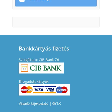
Bankkártyás fizetés
Szolgáltató: CIB Bank Zrt.
Elfogadott kártyák:
Vásárlói tájékoztató
|
GY.I.K.