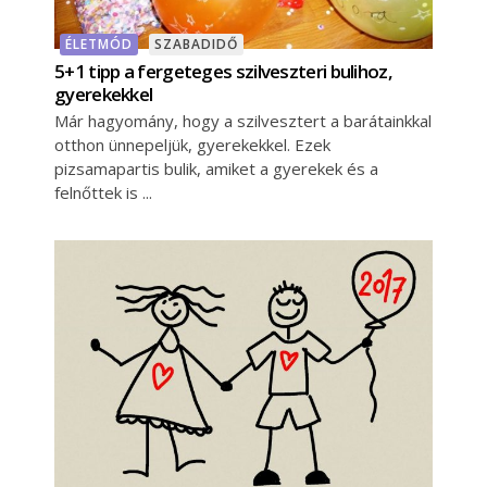
ÉLETMÓD
SZABADIDŐ
5+1 tipp a fergeteges szilveszteri bulihoz,
gyerekekkel
Már hagyomány, hogy a szilvesztert a barátainkkal
otthon ünnepeljük, gyerekekkel. Ezek
pizsamapartis bulik, amiket a gyerekek és a
felnőttek is