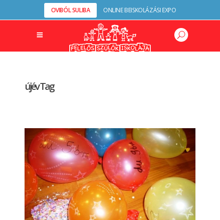
OVIBÓL SULIBA
ONLINE BEISKOLÁZÁSI EXPO
újév Tag