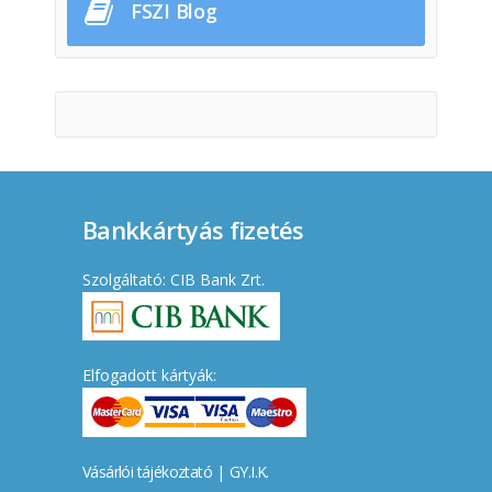
FSZI Blog
Bankkártyás fizetés
Szolgáltató: CIB Bank Zrt.
Elfogadott kártyák:
Vásárlói tájékoztató
|
GY.I.K.