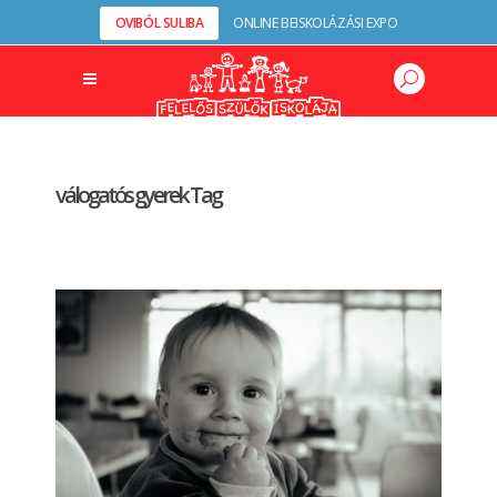
OVIBÓL SULIBA
ONLINE BEISKOLÁZÁSI EXPO
válogatós gyerek Tag