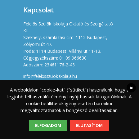
Kapcsolat
Felelős Szülők Iskolája Oktató és Szolgáltató
Kft.
Székhely, számlázási cím: 1112 Budapest,
Zólyomi út 47.
Iroda: 1114 Budapest, Villányi út 11-13.
Cégjegyzékszám: 01 09 966630
Adószám: 23461176-2-43
info@felelosszulokiskolaja.hu
+36 20 358 66 12
A weboldalon "cookie-kat" ("sütiket") használunk, hogy a
legjobb felhasználói élményt nyújthassuk látogatóinknak. A
Készítette
cookie beállítások igény esetén bármikor
megváltoztathatók a böngésző beállításaiban.
ELFOGADOM
ELUTASÍTOM