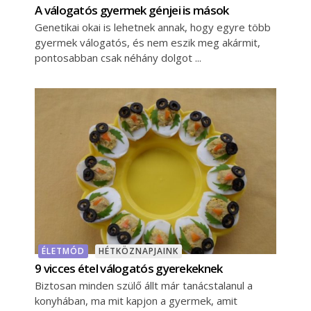
A válogatós gyermek génjei is mások
Genetikai okai is lehetnek annak, hogy egyre több
gyermek válogatós, és nem eszik meg akármit,
pontosabban csak néhány dolgot
ÉLETMÓD
HÉTKÖZNAPJAINK
9 vicces étel válogatós gyerekeknek
Biztosan minden szülő állt már tanácstalanul a
konyhában, ma mit kapjon a gyermek, amit