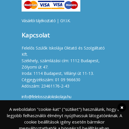
Vásárlói tájékoztató
|
GY.I.K.
Kapcsolat
Felelős Szülők Iskolája Oktató és Szolgáltató
Kft.
Székhely, számlázási cím: 1112 Budapest,
Zólyomi út 47.
Iroda: 1114 Budapest, Villányi út 11-13.
Cégjegyzékszám: 01 09 966630
Adószám: 23461176-2-43
info@felelosszulokiskolaja.hu
+36 20 358 66 12
A weboldalon "cookie-kat" ("sütiket") használunk, hogy a
legjobb felhasználói élményt nyújthassuk látogatóinknak. A
Készítette
cookie beállítások igény esetén bármikor
megváltoztathatók a böngésző beállításaiban.