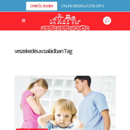
OVIBÓL SULIBA
ONLINE BEISKOLÁZÁSI EXPO
veszekedés a családban Tag