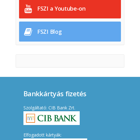
FSZI a Youtube-on
FSZI Blog
Bankkártyás fizetés
Szolgáltató: CIB Bank Zrt.
Elfogadott kártyák: