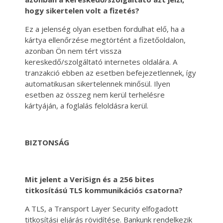
hogy sikertelen volt a fizetés?
Ez a jelenség olyan esetben fordulhat elő, ha a
kártya ellenőrzése megtörtént a fizetőoldalon,
azonban Ön nem tért vissza
kereskedő/szolgáltató internetes oldalára. A
tranzakció ebben az esetben befejezetlennek, így
automatikusan sikertelennek minősül. Ilyen
esetben az összeg nem kerül terhelésre
kártyáján, a foglalás feloldásra kerül.
BIZTONSÁG
Mit jelent a VeriSign és a 256 bites
titkosítású TLS kommunikációs csatorna?
A TLS, a Transport Layer Security elfogadott
titkosítási eljárás rövidítése. Bankunk rendelkezik