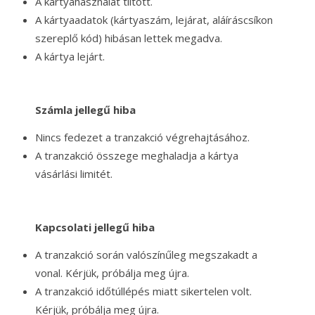
A kártyahasználat tiltott.
A kártyaadatok (kártyaszám, lejárat, aláíráscsíkon
szereplő kód) hibásan lettek megadva.
A kártya lejárt.
Számla jellegű hiba
Nincs fedezet a tranzakció végrehajtásához.
A tranzakció összege meghaladja a kártya
vásárlási limitét.
Kapcsolati jellegű hiba
A tranzakció során valószínűleg megszakadt a
vonal. Kérjük, próbálja meg újra.
A tranzakció időtúllépés miatt sikertelen volt.
Kérjük, próbálja meg újra.