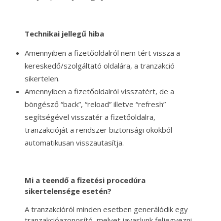
Technikai jellegű hiba
Amennyiben a fizetőoldalról nem tért vissza a
kereskedő/szolgáltató oldalára, a tranzakció
sikertelen.
Amennyiben a fizetőoldalról visszatért, de a
böngésző “back”, “reload” illetve “refresh”
segítségével visszatér a fizetőoldalra,
tranzakcióját a rendszer biztonsági okokból
automatikusan visszautasítja.
Mi a teendő a fizetési procedúra
sikertelensége esetén?
A tranzakcióról minden esetben generálódik egy
tranzakcióazonosító, melyet javaslunk feljegyezni.