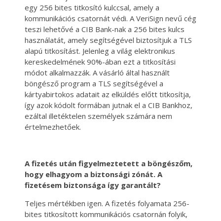
egy 256 bites titkosító kulccsal, amely a
kommunikációs csatornát védi. A VeriSign nevű cég
teszi lehetővé a CIB Bank-nak a 256 bites kulcs
használatát, amely segítségével biztosítjuk a TLS
alapú titkosítást. Jelenleg a világ elektronikus
kereskedelmének 90%-ában ezt a titkosítási
módot alkalmazzák. A vásárló által használt
böngésző program a TLS segítségével a
kártyabirtokos adatait az elküldés előtt titkosítja,
így azok kódolt formában jutnak el a CIB Bankhoz,
ezáltal illetéktelen személyek számára nem
értelmezhetőek.
A fizetés után figyelmeztetett a böngészőm,
hogy elhagyom a biztonsági zónát. A
fizetésem biztonsága így garantált?
Teljes mértékben igen. A fizetés folyamata 256-
bites titkosított kommunikációs csatornán folyik,