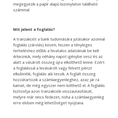
megegyezik a papír alapú bizonylaton található
számmal.
Mit jelent a foglalás?
A tranzakciót a bank tudomására jutásakor azonnal
foglalás (zárolás) követi, hiszen a tényleges
terheléshez előbb a hivatalos adatoknak be kell
érkezniük, mely néhány napot igénybe vesz és az
alatt a vásárolt összeg újra elkölthető lenne. Ezért
a foglalással a levásárolt vagy felvett pénzt
elkülönítik, foglalás alá teszik. A foglalt összeg
hozzátartozik a számlaegyenleghez, azaz jár rá
kamat, de még egyszer nem költhető el. A foglalás
biztosítja azon tranzakciók visszautasítását,
melyre már nincs fedezet, noha a számlaegyenleg
erre elvben még lehetőséget nyújtana.