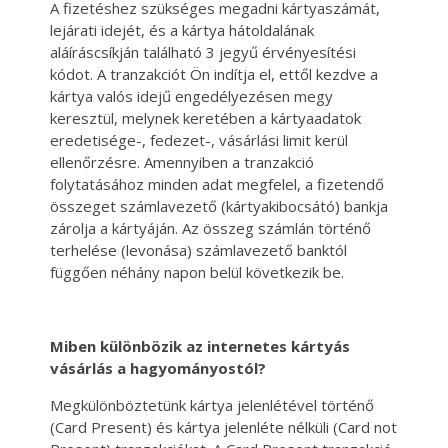
A fizetéshez szükséges megadni kártyaszámát,
lejárati idejét, és a kártya hátoldalának
aláíráscsíkján található 3 jegyű érvényesítési
kódot. A tranzakciót Ön indítja el, ettől kezdve a
kártya valós idejű engedélyezésen megy
keresztül, melynek keretében a kártyaadatok
eredetisége-, fedezet-, vásárlási limit kerül
ellenőrzésre. Amennyiben a tranzakció
folytatásához minden adat megfelel, a fizetendő
összeget számlavezető (kártyakibocsátó) bankja
zárolja a kártyáján. Az összeg számlán történő
terhelése (levonása) számlavezető banktól
függően néhány napon belül következik be.
Miben különbözik az internetes kártyás
vásárlás a hagyományostól?
Megkülönböztetünk kártya jelenlétével történő
(Card Present) és kártya jelenléte nélküli (Card not