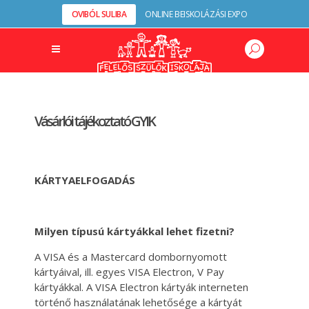
OVIBÓL SULIBA
ONLINE BEISKOLÁZÁSI EXPO
Vásárlói tájékoztató GYIK
KÁRTYAELFOGADÁS
Milyen típusú kártyákkal lehet fizetni?
A VISA és a Mastercard dombornyomott
kártyáival, ill. egyes VISA Electron, V Pay
kártyákkal. A VISA Electron kártyák interneten
történő használatának lehetősége a kártyát