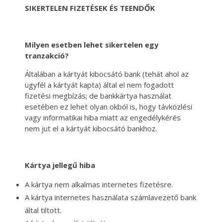
SIKERTELEN FIZETÉSEK ÉS TEENDŐK
Milyen esetben lehet sikertelen egy
tranzakció?
Általában a kártyát kibocsátó bank (tehát ahol az
ügyfél a kártyát kapta) által el nem fogadott
fizetési megbízás; de bankkártya használat
esetében ez lehet olyan okból is, hogy távközlési
vagy informatikai hiba miatt az engedélykérés
nem jut el a kártyát kibocsátó bankhoz.
Kártya jellegű hiba
A kártya nem alkalmas internetes fizetésre.
A kártya internetes használata számlavezető bank
által tiltott.