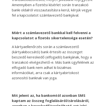
Amennyiben a fizetési kísérlet során tranzakció
banki oldalról visszautasításra kerül, kérjük vegye
fel a kapcsolatot számlavezető bankjával.
Miért a számlavezető bankkal kell felvenni a
kapcsolatot a fizetés sikertelensége esetén?
A kártyaellenőrzés során a számlavezető
(kártyakibocsátó) bank értesíti az összeget
beszedő kereskedő (elfogadó) bankjának, hogy a
tranzakció elvégezhető-e. Más bank ügyfelének az
elfogadó bank nem adhat ki bizalmas
információkat, arra csak a kártyabirtokost
azonosító banknak van joga.
Mit jelent az, ha bankomtól azonban SMS
kaptam az összeg foglalásáról/zárolásáról,
azonban a kereskedő/szolgáltató azt jelzi,