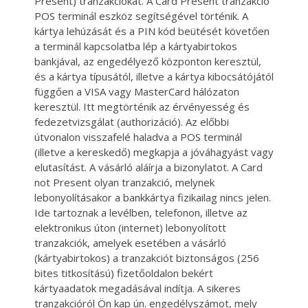
Present) tranzakciókat. A Card Present tranzakció
POS terminál eszköz segítségével történik. A
kártya lehúzását és a PIN kód beütését követően
a terminál kapcsolatba lép a kártyabirtokos
bankjával, az engedélyező központon keresztül,
és a kártya típusától, illetve a kártya kibocsátójától
függően a VISA vagy MasterCard hálózaton
keresztül. Itt megtörténik az érvényesség és
fedezetvizsgálat (authorizáció). Az előbbi
útvonalon visszafelé haladva a POS terminál
(illetve a kereskedő) megkapja a jóváhagyást vagy
elutasítást. A vásárló aláírja a bizonylatot. A Card
not Present olyan tranzakció, melynek
lebonyolításakor a bankkártya fizikailag nincs jelen.
Ide tartoznak a levélben, telefonon, illetve az
elektronikus úton (internet) lebonyolított
tranzakciók, amelyek esetében a vásárló
(kártyabirtokos) a tranzakciót biztonságos (256
bites titkosítású) fizetőoldalon bekért
kártyaadatok megadásával indítja. A sikeres
tranzakcióról Ön kap ún. engedélyszámot, mely