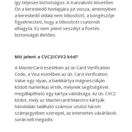
így teljesen biztonságos. A tranzakciót követően
Ön a kereskedő honlapjára jut vissza, amennyiben
a kereskedő oldala nem titkosított, a böngészője
figyelmezteti, hogy a titkosított csatornát
elhagyta. Ez nem jelent veszélyt a fizetés
biztonságát illetően.
Mit jelent a CVC2/CVV2 kód?
A MasterCard esetében az ún Card Verification
Code, a Visa esetében az ún. Card Verification
Value egy olyan, a bankkártya mágnescsíkján
kódolt numerikus érték, melynek segítségével
megállapítható egy kártya valódisága. Az ún. CVC2
kódot, mely az Mastercard/Maestro kártyák
hátoldalán található számsor utolsó három
számjegyében szerepel, az internetes vásárlások
során kell megadni.