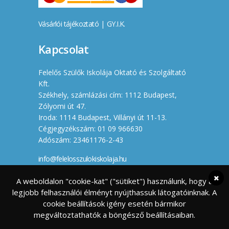
Vásárlói tájékoztató
|
GY.I.K.
Kapcsolat
Felelős Szülők Iskolája Oktató és Szolgáltató
Kft.
Székhely, számlázási cím: 1112 Budapest,
Zólyomi út 47.
Iroda: 1114 Budapest, Villányi út 11-13.
Cégjegyzékszám: 01 09 966630
Adószám: 23461176-2-43
info@felelosszulokiskolaja.hu
+36 20 358 66 12
A weboldalon "cookie-kat" ("sütiket") használunk, hogy a
legjobb felhasználói élményt nyújthassuk látogatóinknak. A
Készítette
cookie beállítások igény esetén bármikor
megváltoztathatók a böngésző beállításaiban.