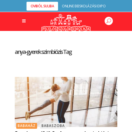
OVIBÓL SULIBA
ONLINE BEISKOLÁZÁSI EXPO
anya-gyerek szimbiózis Tag
BABAHÁZ
BABASZOBA