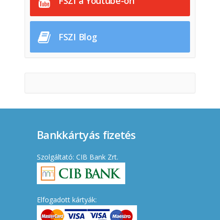
FSZI a Youtube-on
FSZI Blog
Bankkártyás fizetés
Szolgáltató: CIB Bank Zrt.
Elfogadott kártyák: