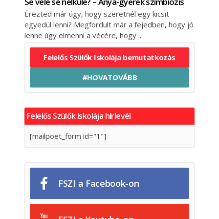
Se vele se nélküle? – Anya-gyerek szimbiózis
Érezted már úgy, hogy szeretnél egy kicsit
egyedül lenni? Megfordult már a fejedben, hogy jó
lenne úgy elmenni a vécére, hogy
Felelős Szülők Iskolája bemutatkozás
#HOVATOVÁBB
Felelős Szülők Iskolája hírlevél
[mailpoet_form id="1"]
FSZI a Facebook-on