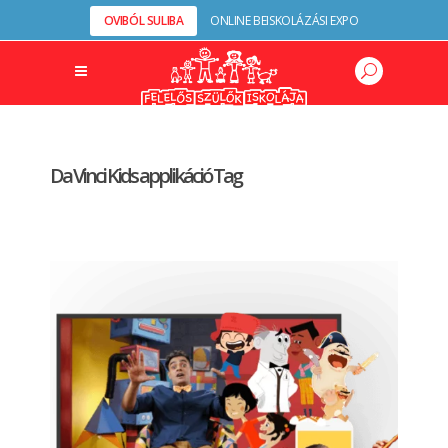
OVIBÓL SULIBA
ONLINE BEISKOLÁZÁSI EXPO
Da Vinci Kids applikáció Tag