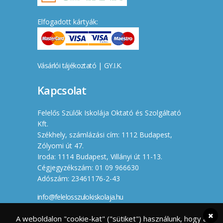
Elfogadott kártyák:
Vásárlói tájékoztató
|
GY.I.K.
Kapcsolat
Felelős Szülők Iskolája Oktató és Szolgáltató
Kft.
Székhely, számlázási cím: 1112 Budapest,
Zólyomi út 47.
Iroda: 1114 Budapest, Villányi út 11-13.
Cégjegyzékszám: 01 09 966630
Adószám: 23461176-2-43
info@felelosszulokiskolaja.hu
+36 20 358 66 12
A weboldalon "cookie-kat" ("sütiket") használunk, hogy a