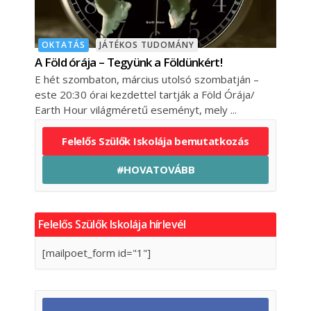
OKTATÁS
JÁTÉKOS TUDOMÁNY
A Föld órája – Tegyünk a Földünkért!
E hét szombaton, március utolsó szombatján –
este 20:30 órai kezdettel tartják a Föld Órája/
Earth Hour világméretű eseményt, mely
Felelős Szülők Iskolája bemutatkozás
#HOVATOVÁBB
Felelős Szülők Iskolája hírlevél
[mailpoet_form id="1"]