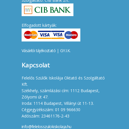
Szolgáltató: CIB Bank Zrt.
Elfogadott kártyák:
Vásárlói tájékoztató
|
GY.I.K.
Kapcsolat
Felelős Szülők Iskolája Oktató és Szolgáltató
Kft.
Székhely, számlázási cím: 1112 Budapest,
Zólyomi út 47.
Iroda: 1114 Budapest, Villányi út 11-13.
Cégjegyzékszám: 01 09 966630
Adószám: 23461176-2-43
info@felelosszulokiskolaja.hu