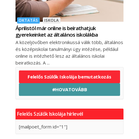
OKTATÁS
ISKOLA
Áprilistól már online is beírathatjuk
gyerekeinket az általános iskolákba
A közeljövőben elektronikussá válik több, általános
és középiskolai tanulmányi ügy intézése, például
online is intézhető lesz az általános iskolai
beiratkozás. A
Felelős Szülők Iskolája bemutatkozás
#HOVATOVÁBB
Felelős Szülők Iskolája hírlevél
[mailpoet_form id="1"]