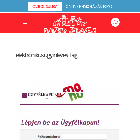
OVIBÓL SULIBA
ONLINE BEISKOLÁZÁSI EXPO
elektronikus ügyintézés Tag