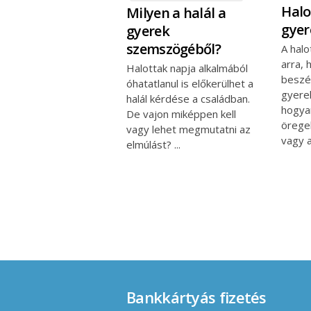
Halo
Milyen a halál a
gyer
gyerek
szemszögéből?
A halo
arra, 
Halottak napja alkalmából
beszé
óhatatlanul is előkerülhet a
gyerek
halál kérdése a családban.
hogya
De vajon miképpen kell
örege
vagy lehet megmutatni az
vagy 
elmúlást?
Bankkártyás fizetés