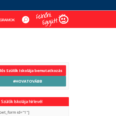
GRAMOK
elős Szülők Iskolája bemutatkozás
#HOVATOVÁBB
 Szülők Iskolája hírlevél
oet_form id="1"]