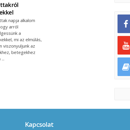
ttakról
ekkel
ttak napja alkalom
hogy arról
lgessünk a
ekkel, mi az elmúlás,
n viszonyuljunk az
khez, betegekhez
a
Kapcsolat