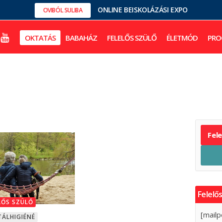
ONLINE BEISKOLÁZÁSI EXPO
OVIBÓL SULIBA
OKTATÁS
BABAHÁZ
FELELŐS SZÜLŐ
ÉLETMÓD
PRO
Fel
Felelős
LŐS SZÜLŐ
[mailp
ÁLHIGIÉNÉ