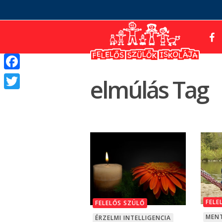
Facebook
elmúlás Tag
Twitter
FELE
FELELŐS SZÜLŐ
MENT
ÉRZELMI INTELLIGENCIA