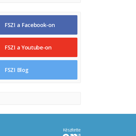
FSZI a Facebook-on
FSZI a Youtube-on
FSZI Blog
Készítette