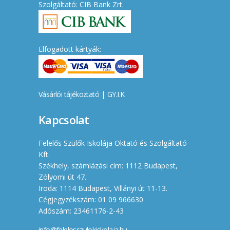
Szolgáltató: CIB Bank Zrt.
Elfogadott kártyák:
Vásárlói tájékoztató
|
GY.I.K.
Kapcsolat
Felelős Szülők Iskolája Oktató és Szolgáltató
Kft.
Székhely, számlázási cím: 1112 Budapest,
Zólyomi út 47.
Iroda: 1114 Budapest, Villányi út 11-13.
Cégjegyzékszám: 01 09 966630
Adószám: 23461176-2-43
info@felelosszulokiskolaja.hu