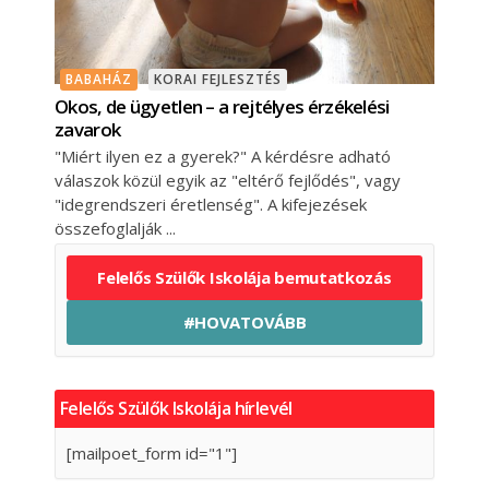
BABAHÁZ
KORAI FEJLESZTÉS
Okos, de ügyetlen – a rejtélyes érzékelési
zavarok
"Miért ilyen ez a gyerek?" A kérdésre adható
válaszok közül egyik az "eltérő fejlődés", vagy
"idegrendszeri éretlenség". A kifejezések
összefoglalják
Felelős Szülők Iskolája bemutatkozás
#HOVATOVÁBB
Felelős Szülők Iskolája hírlevél
[mailpoet_form id="1"]