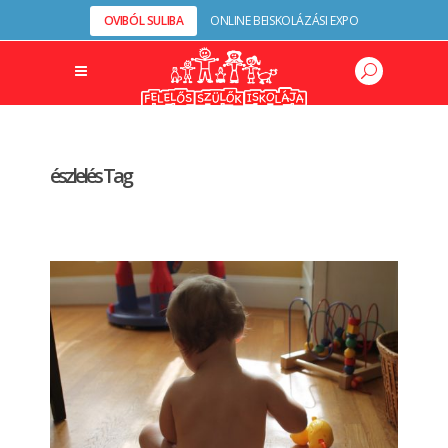
OVIBÓL SULIBA
ONLINE BEISKOLÁZÁSI EXPO
észlelés Tag