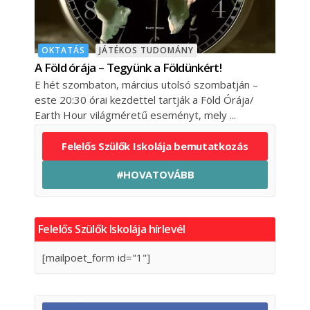
OKTATÁS
JÁTÉKOS TUDOMÁNY
A Föld órája – Tegyünk a Földünkért!
E hét szombaton, március utolsó szombatján –
este 20:30 órai kezdettel tartják a Föld Órája/
Earth Hour világméretű eseményt, mely
Felelős Szülők Iskolája bemutatkozás
#HOVATOVÁBB
Felelős Szülők Iskolája hírlevél
[mailpoet_form id="1"]