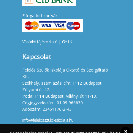
Elfogadott kártyák:
Vásárlói tájékoztató
|
GY.I.K.
Kapcsolat
Felelős Szülők Iskolája Oktató és Szolgáltató
Kft.
Székhely, számlázási cím: 1112 Budapest,
Zólyomi út 47.
Iroda: 1114 Budapest, Villányi út 11-13.
Cégjegyzékszám: 01 09 966630
Adószám: 23461176-2-43
info@felelosszulokiskolaja.hu
+36 20 358 66 12