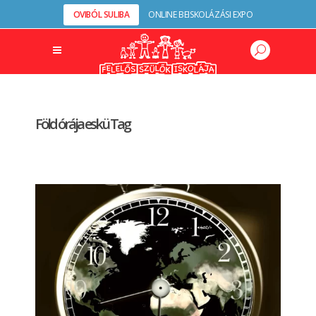
OVIBÓL SULIBA
ONLINE BEISKOLÁZÁSI EXPO
Föld órája eskü Tag