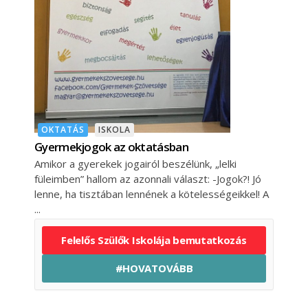
OKTATÁS
ISKOLA
Gyermekjogok az oktatásban
Amikor a gyerekek jogairól beszélünk, „lelki
füleimben” hallom az azonnali választ: -Jogok?! Jó
lenne, ha tisztában lennének a kötelességeikkel! A
Felelős Szülők Iskolája bemutatkozás
#HOVATOVÁBB