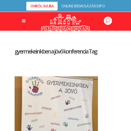
OVIBÓL SULIBA
ONLINE BEISKOLÁZÁSI EXPO
gyermekeinkben a jövő konferencia Tag