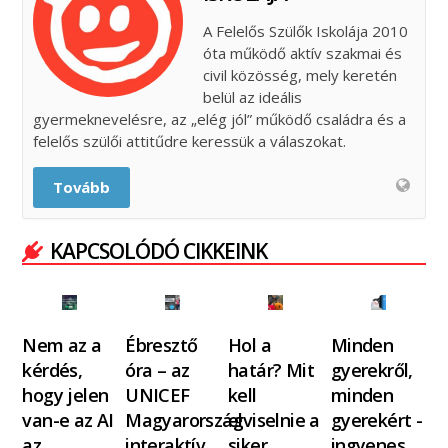
A Felelős Szülők Iskolája 2010
óta működő aktív szakmai és
civil közösség, mely keretén
belül az ideális
gyermeknevelésre, az „elég jól” működő családra és a
felelős szülői attitűdre keressük a válaszokat.
Tovább
KAPCSOLÓDÓ CIKKEINK
Nem az a
Ébresztő
Hol a
Minden
kérdés,
óra – az
határ? Mit
gyerekről,
hogy jelen
UNICEF
kell
minden
van-e az AI
Magyarország
elviselnie a
gyerekért -
az…
interaktív…
siker
ingyenes…