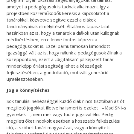
amelyet a pedagógusok is tudnak alkalmazni, így a
projektben közreműködők keresik a kapcsolatot a
tanárokkal, közvetve segítve ezzel a diákok
tanulmányainak elmélyítését. Általános tapasztalat
hazánkban az is, hogy a tanárok a diákok után kullognak
médiaértésben, erre lenne fontos képezni a
pedagógusokat is. Ezzel párhuzamosan kimondott
igazsággá vált az is, hogy nálunk a pedagógusok állnak a
középpontban, ezért a „digitálisan” jól képzett tanár
mindenképp óriási segítség lehet a készségek
fejlesztésében, a gondolkodó, motivált generáció
újraélesztésében.
Jog a könnyítéshez
Sok tanulási nehézséggel küzdő diák nincs tisztában az őt
megillető jogokkal, illetve ha ismeri is ezeket – lásd SNI-s
gyerekek – , nem mer vagy tud e jogaival élni. Pedig
megilleti őket indokolt esetben a hosszabb felkészülési
idő, a szóbeli tanári magyarázat, vagy a könnyített
feladatok. Praktizáló pedagógusként számtalanszor