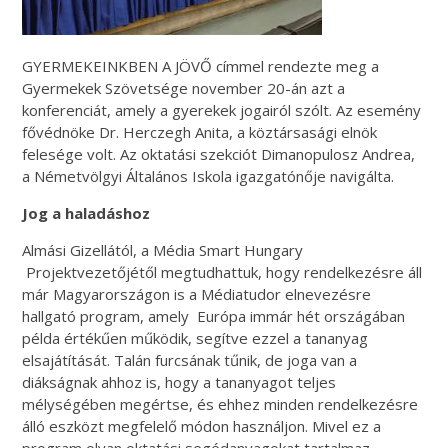
GYERMEKEINKBEN A JÖVŐ címmel rendezte meg a
Gyermekek Szövetsége november 20-án azt a
konferenciát, amely a gyerekek jogairól szólt. Az esemény
fővédnöke Dr. Herczegh Anita, a köztársasági elnök
felesége volt. Az oktatási szekciót Dimanopulosz Andrea,
a Németvölgyi Általános Iskola igazgatónője navigálta.
Jog a haladáshoz
Almási Gizellától, a Média Smart Hungary
Projektvezetőjétől megtudhattuk, hogy rendelkezésre áll
már Magyarországon is a Médiatudor elnevezésre
hallgató program, amely Európa immár hét országában
példa értékűen működik, segítve ezzel a tananyag
elsajátítását. Talán furcsának tűnik, de joga van a
diákságnak ahhoz is, hogy a tananyagot teljes
mélységében megértse, és ehhez minden rendelkezésre
álló eszközt megfelelő módon használjon. Mivel ez a
program olyan oktatási segédanyagokat tartalmaz,