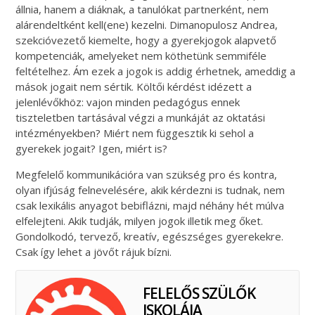
állnia, hanem a diáknak, a tanulókat partnerként, nem
alárendeltként kell(ene) kezelni. Dimanopulosz Andrea,
szekcióvezető kiemelte, hogy a gyerekjogok alapvető
kompetenciák, amelyeket nem köthetünk semmiféle
feltételhez. Ám ezek a jogok is addig érhetnek, ameddig a
mások jogait nem sértik. Költői kérdést idézett a
jelenlévőkhöz: vajon minden pedagógus ennek
tiszteletben tartásával végzi a munkáját az oktatási
intézményekben? Miért nem függesztik ki sehol a
gyerekek jogait? Igen, miért is?
Megfelelő kommunikációra van szükség pro és kontra,
olyan ifjúság felnevelésére, akik kérdezni is tudnak, nem
csak lexikális anyagot bebiflázni, majd néhány hét múlva
elfelejteni. Akik tudják, milyen jogok illetik meg őket.
Gondolkodó, tervező, kreatív, egészséges gyerekekre.
Csak így lehet a jövőt rájuk bízni.
FELELŐS SZÜLŐK
ISKOLÁJA