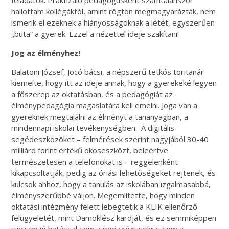
hallottam kollégáktól, amint rögtön megmagyarázták, nem
ismerik el ezeknek a hiányosságoknak a létét, egyszerűen
„buta” a gyerek. Ezzel a nézettel ideje szakítani!
Jog az élményhez!
Balatoni József, Jocó bácsi, a népszerű tetkós töritanár
kiemelte, hogy itt az ideje annak, hogy a gyerekeké legyen
a főszerep az oktatásban, és a pedagógiát az
élménypedagógia magaslatára kell emelni. Joga van a
gyereknek megtalálni az élményt a tananyagban, a
mindennapi iskolai tevékenységben. A digitális
segédeszközöket – felmérések szerint nagyjából 30-40
milliárd forint értékű okoseszközt, beleértve
természetesen a telefonokat is – reggelenként
kikapcsoltatják, pedig az óriási lehetőségeket rejtenek, és
kulcsok ahhoz, hogy a tanulás az iskolában izgalmasabbá,
élményszerűbbé váljon. Megemlítette, hogy minden
oktatási intézmény felett lebegtetik a KLIK ellenőrző
felügyeletét, mint Damoklész kardját, és ez semmiképpen
sincsen jó hatással sem a pedagógusokra, sem a