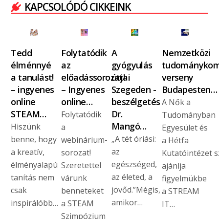
KAPCSOLÓDÓ CIKKEINK
Tedd
Folytatódik
A
Nemzetközi
élménnyé
az
gyógyulás
tudománykom
a tanulást!
előadássorozat!
útjai
verseny
– ingyenes
– Ingyenes
Szegeden -
Budapesten…
online
online…
beszélgetés
A Nők a
STEAM…
Dr.
Folytatódik
Tudományban
Mangó…
Hiszünk
a
Egyesület és
„A tét óriási:
benne, hogy
webinárium-
a Hétfa
az
a kreatív,
sorozat!
Kutatóintézet s
egészséged,
élményalapú
Szeretettel
ajánlja
az életed, a
tanítás nem
várunk
figyelmükbe
jövőd.”Mégis,
csak
benneteket
a STREAM
amikor…
inspirálóbb…
a STEAM
IT…
Szimpózium