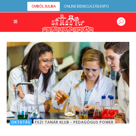
OVIBÓL SULIBA
ONLINE BEISKOLÁZÁSI EXPO
OKTATÁS
FSZI TANÁR KLUB - PEDAGÓGUS POWER