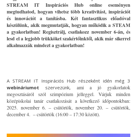
STREAM IT Inspirációs Hub
online eseményen
megtudhatod, hogyan vihetsz több kreativitást, inspirációt
és innovációt a tanításba.
Két fantasztikus előadóval
készülünk, akik megmutatják, hogyan működik a STEAM
a gyakorlatban! Regisztrálj, c
satlakozz november 6-án, és
lesd el a legjobb trükköket szakértőinktől, akik már sikerrel
alkalmazzák mindezt a gyakorlatban!
A STREAM IT Inspirációs Hub részeként idén még 3
ami a jó gyakorlatok
webináriumot
szervezünk,
megosztásáról szól szimpózium jelleggel. Várjuk minden
középiskolai tanár csatlakozását a következő időpontokban:
2025. november 6. – csütörtök, november 20. – csütörtök,
december 4. – csütörtök (16:00 – 17:30 között).