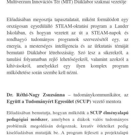
Multiverzum Innovációs Tér (MIT) Diáklabor szakmai vezetője
Előadásában megosztja tapasztalatait, miként formálódott egy
országosan egyedülálló STEAM-oktatási program a Lauder
Iskolában, és hogyan vezetett az út a STEAM-napok és
rendhagyó tudományos programok szervezésétől egy, az
energia, a mesterséges intelligencia és az űrkutatás témáját
bemutató Diáklabor létrehozásáig. Szó lesz a sikerekről, a
tanulási folyamatban rejlő lehetőségekről, valamint azokról a
kihívásokról, amelyekkel egy ilyen komplex program
működtetése során szembe kell nézni.
Dr. Réthi-Nagy Zsuzsánna
– tudománykommunikátor, az
Együtt a Tudományért Egyesület (SCUP)
vezető mentora
SCUP élményalapú
Előadásában bemutatja, hogyan működik a
pedagógiai módszer
, amelyben a diákok valós tudományos
problémák megoldásán dolgoznak, kreatív ötleteiket pedig
kiselőadásban mutatják be. A program fejleszti a projektalapú