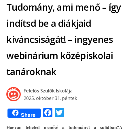
Tudomány, ami menő – így
indítsd be a diákjaid
kíváncsiságát! – ingyenes
webinárium középiskolai
tanároknak
Felelős Szülők Iskolája
2025. október 31. péntek
Facebook
Twitter
Share
Hogyan teheted menővé a tudományt a sulidban?
A