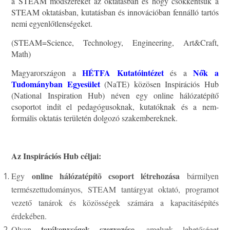
a STEAM módszereket az oktatásban és hogy csökkentsük a
STEAM oktatásban, kutatásban és innovációban fennálló tartós
nemi egyenlőtlenségeket.
(STEAM=Science, Technology, Engineering, Art&Craft,
Math)
HÉTFA Kutatóintézet
Nők a
Magyarországon a
és a
Tudományban Egyesület
(NaTE) közösen Inspirációs Hub
(National Inspiration Hub) néven egy online hálózatépítő
csoportot indít el pedagógusoknak, kutatóknak és a nem-
formális oktatás területén dolgozó szakembereknek.
Az Inspirációs Hub céljai:
online hálózatépítõ csoport létrehozása
Egy
bármilyen
természettudományos, STEAM tantárgyat oktató, programot
vezető tanárok és közösségek számára a kapacitásépítés
érdekében.
tevékenységek szervezése
Olyan
, amelyek lehetőséget