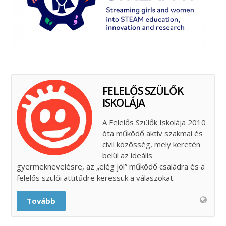
FELELŐS SZÜLŐK
ISKOLÁJA
A Felelős Szülők Iskolája 2010
óta működő aktív szakmai és
civil közösség, mely keretén
belül az ideális
gyermeknevelésre, az „elég jól” működő családra és a
felelős szülői attitűdre keressük a válaszokat.
Tovább