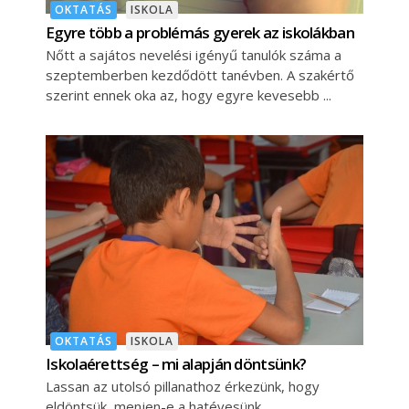
OKTATÁS
ISKOLA
Egyre több a problémás gyerek az iskolákban
Nőtt a sajátos nevelési igényű tanulók száma a
szeptemberben kezdődött tanévben. A szakértő
szerint ennek oka az, hogy egyre kevesebb
OKTATÁS
ISKOLA
Iskolaérettség – mi alapján döntsünk?
Lassan az utolsó pillanathoz érkezünk, hogy
eldöntsük, menjen-e a hatévesünk