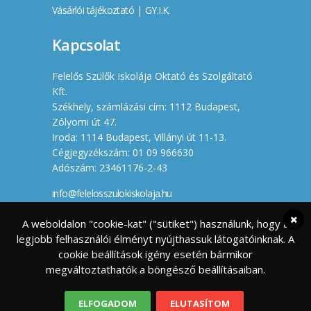
Vásárlói tájékoztató
|
GY.I.K.
Kapcsolat
Felelős Szülők Iskolája Oktató és Szolgáltató
Kft.
Székhely, számlázási cím: 1112 Budapest,
Zólyomi út 47.
Iroda: 1114 Budapest, Villányi út 11-13.
Cégjegyzékszám: 01 09 966630
Adószám: 23461176-2-43
info@felelosszulokiskolaja.hu
+36 20 358 66 12
A weboldalon "cookie-kat" ("sütiket") használunk, hogy a
legjobb felhasználói élményt nyújthassuk látogatóinknak. A
Készítette
cookie beállítások igény esetén bármikor
megváltoztathatók a böngésző beállításaiban.
ELFOGADOM
ELUTASÍTOM