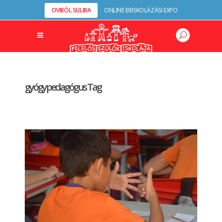
OVIBÓL SULIBA
ONLINE BEISKOLÁZÁSI EXPO
gyógypedagógus Tag