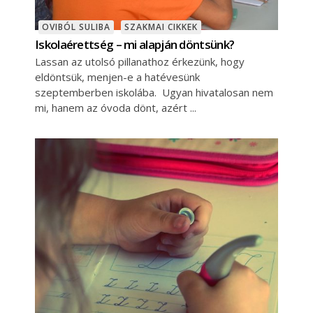
OVIBÓL SULIBA
SZAKMAI CIKKEK
Iskolaérettség – mi alapján döntsünk?
Lassan az utolsó pillanathoz érkezünk, hogy
eldöntsük, menjen-e a hatévesünk
szeptemberben iskolába. Ugyan hivatalosan nem
mi, hanem az óvoda dönt, azért