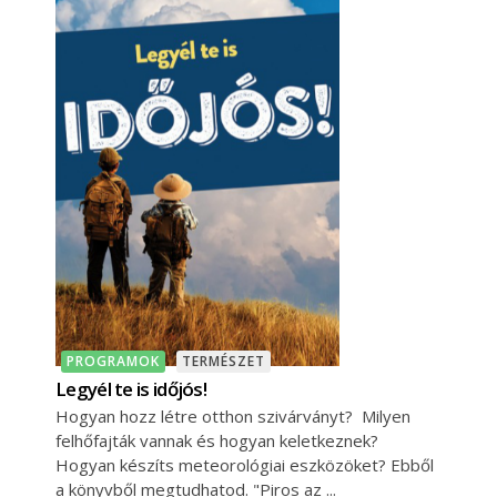
PROGRAMOK
TERMÉSZET
Legyél te is időjós!
Hogyan hozz létre otthon szivárványt? Milyen
felhőfajták vannak és hogyan keletkeznek?
Hogyan készíts meteorológiai eszközöket? Ebből
a könyvből megtudhatod. "Piros az