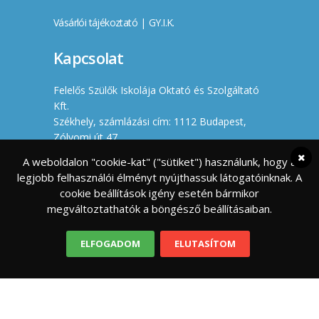
Vásárlói tájékoztató
|
GY.I.K.
Kapcsolat
Felelős Szülők Iskolája Oktató és Szolgáltató
Kft.
Székhely, számlázási cím: 1112 Budapest,
Zólyomi út 47.
Iroda: 1114 Budapest, Villányi út 11-13.
A weboldalon "cookie-kat" ("sütiket") használunk, hogy a
Cégjegyzékszám: 01 09 966630
legjobb felhasználói élményt nyújthassuk látogatóinknak. A
Adószám: 23461176-2-43
cookie beállítások igény esetén bármikor
megváltoztathatók a böngésző beállításaiban.
info@felelosszulokiskolaja.hu
+36 20 358 66 12
ELFOGADOM
ELUTASÍTOM
Készítette