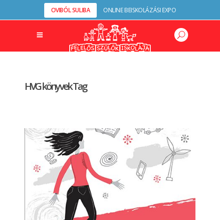
OVIBÓL SULIBA
ONLINE BEISKOLÁZÁSI EXPO
HVG könyvek Tag