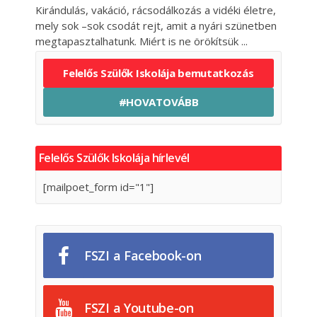
Kirándulás, vakáció, rácsodálkozás a vidéki életre,
mely sok –sok csodát rejt, amit a nyári szünetben
megtapasztalhatunk. Miért is ne örökítsük
Felelős Szülők Iskolája bemutatkozás
#HOVATOVÁBB
Felelős Szülők Iskolája hírlevél
[mailpoet_form id="1"]
FSZI a Facebook-on
FSZI a Youtube-on