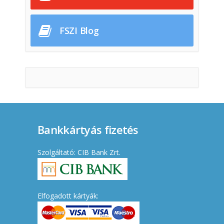
FSZI Blog
Bankkártyás fizetés
Szolgáltató: CIB Bank Zrt.
Elfogadott kártyák: