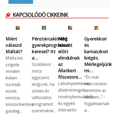
KAPCSOLÓDÓ CIKKEINK
Miért
Pénztárcakímélő
Még
Gyerekkori
válaszd
gyerekprogramot
húsvét
és
Máltát?
keresel? Itt
előtt
kamaszkori
a…
elindulnak
kiégés.
Málta kis
az
Mérlegeljünk
Szülőként
szigete
Állatkert
mi…
nincs
minden
főszezoni…
"Én már
egyszerű
évben
Látványetetések,
nem viszem
dolgunk, ha
turisták
állattréningek,
semmire az
színes és
ezreit
növénybemutatók
életben..." -
változatos
vonzza,
és egyéb
fogalmaznak
programot
köszönhetően
interaktív
a…
szeretnénk…
gazdag…