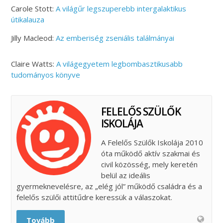
Carole Stott:
A ​világűr legszuperebb intergalaktikus
útikalauza
Jilly Macleod:
Az ​emberiség zseniális találmányai
Claire Watts:
A világegyetem legbombasztikusabb
tudományos könyve
FELELŐS SZÜLŐK
ISKOLÁJA
A Felelős Szülők Iskolája 2010
óta működő aktív szakmai és
civil közösség, mely keretén
belül az ideális
gyermeknevelésre, az „elég jól” működő családra és a
felelős szülői attitűdre keressük a válaszokat.
Tovább