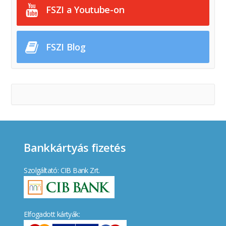
FSZI a Youtube-on
FSZI Blog
Bankkártyás fizetés
Szolgáltató: CIB Bank Zrt.
Elfogadott kártyák: