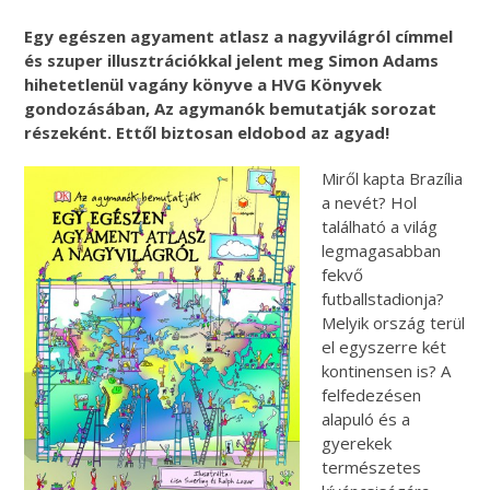
Egy egészen agyament atlasz a nagyvilágról címmel
és szuper illusztrációkkal jelent meg Simon Adams
hihetetlenül vagány könyve a HVG Könyvek
gondozásában, Az agymanók bemutatják sorozat
részeként. Ettől biztosan eldobod az agyad!
Miről kapta Brazília
a nevét? Hol
található a világ
legmagasabban
fekvő
futballstadionja?
Melyik ország terül
el egyszerre két
kontinensen is? A
felfedezésen
alapuló és a
gyerekek
természetes