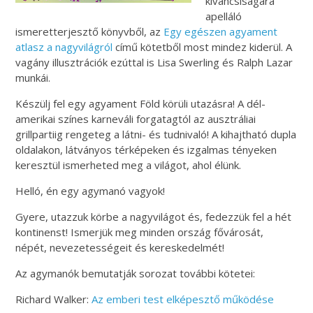
kíváncsiságára
apelláló
ismeretterjesztő könyvből, az
Egy egészen agyament
atlasz a nagyvilágról
című kötetből most mindez kiderül. A
vagány illusztrációk ezúttal is Lisa Swerling és Ralph Lazar
munkái.
Készülj fel egy agyament Föld körüli utazásra! A dél-
amerikai színes karneváli forgatagtól az ausztráliai
grillpartiig rengeteg a látni- és tudnivaló! A kihajtható dupla
oldalakon, látványos térképeken és izgalmas tényeken
keresztül ismerheted meg a világot, ahol élünk.
Helló, én egy agymanó vagyok!
Gyere, utazzuk körbe a nagyvilágot és, fedezzük fel a hét
kontinenst! Ismerjük meg minden ország fővárosát,
népét, nevezetességeit és kereskedelmét!
Az agymanók bemutatják sorozat további kötetei:
Richard Walker:
Az ​emberi test elképesztő működése