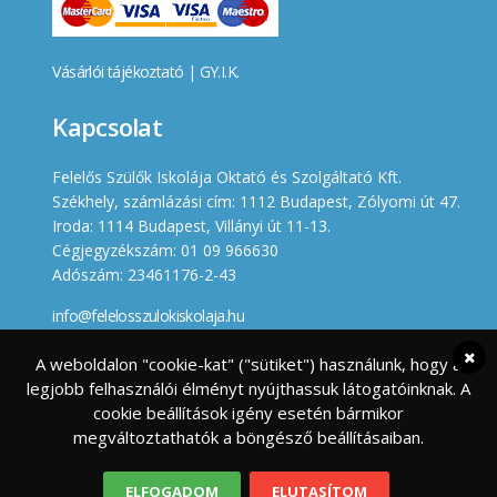
Vásárlói tájékoztató
|
GY.I.K.
Kapcsolat
Felelős Szülők Iskolája Oktató és Szolgáltató Kft.
Székhely, számlázási cím: 1112 Budapest, Zólyomi út 47.
Iroda: 1114 Budapest, Villányi út 11-13.
Cégjegyzékszám: 01 09 966630
Adószám: 23461176-2-43
info@felelosszulokiskolaja.hu
+36 20 358 66 12
A weboldalon "cookie-kat" ("sütiket") használunk, hogy a
legjobb felhasználói élményt nyújthassuk látogatóinknak. A
Készített
cookie beállítások igény esetén bármikor
megváltoztathatók a böngésző beállításaiban.
ELFOGADOM
ELUTASÍTOM