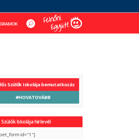
GRAMOK
elős Szülők Iskolája bemutatkozás
#HOVATOVÁBB
 Szülők Iskolája hírlevél
oet_form id="1"]