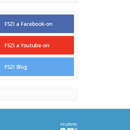
FSZI a Facebook-on
FSZI a Youtube-on
FSZI Blog
Készítette