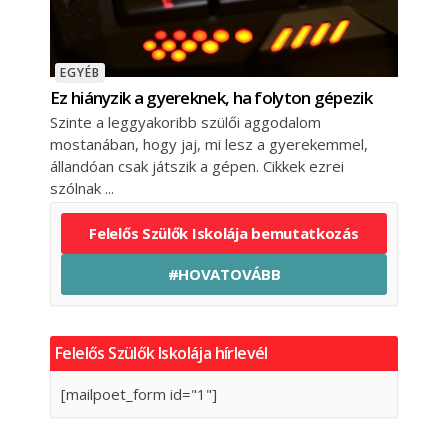
EGYÉB
Ez hiányzik a gyereknek, ha folyton gépezik
Szinte a leggyakoribb szülői aggodalom
mostanában, hogy jaj, mi lesz a gyerekemmel,
állandóan csak játszik a gépen. Cikkek ezrei
szólnak
Felelős Szülők Iskolája bemutatkozás
#HOVATOVÁBB
Felelős Szülők Iskolája hírlevél
[mailpoet_form id="1"]