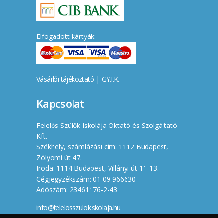
Elfogadott kártyák:
Vásárlói tájékoztató
|
GY.I.K.
Kapcsolat
Felelős Szülők Iskolája Oktató és Szolgáltató
Kft.
Székhely, számlázási cím: 1112 Budapest,
Zólyomi út 47.
Iroda: 1114 Budapest, Villányi út 11-13.
Cégjegyzékszám: 01 09 966630
Adószám: 23461176-2-43
info@felelosszulokiskolaja.hu