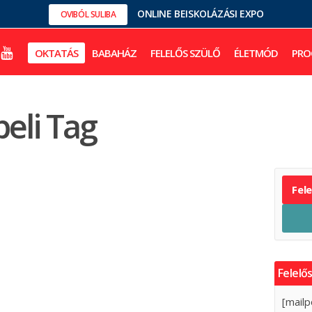
ONLINE BEISKOLÁZÁSI EXPO
OVIBÓL SULIBA
OKTATÁS
BABAHÁZ
FELELŐS SZÜLŐ
ÉLETMÓD
PRO
beli Tag
Fel
Felelős
[mailp