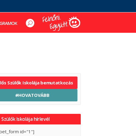
GRAMOK
elős Szülők Iskolája bemutatkozás
#HOVATOVÁBB
 Szülők Iskolája hírlevél
oet_form id="1"]