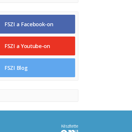
FSZI a Facebook-on
FSZI a Youtube-on
FSZI Blog
Készítette