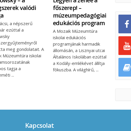
Legyen a zenéé a
owsky – a
főszerep! –
szerek valódi
múzeumpedagógiai
ga
edukációs program
ácsi, a népszerű
nár ezúttal a
A Mozaik Múzeumtúra
wsky
iskolai edukációs
zergyűjteményről
programjának harmadik
tta meg gondolatait. A
állomásán, a Lisznyai utcai
k Múzeumtúra iskolai
Általános Iskolában ezúttal
amsorozatának
a Kodály-emlékévet állítja
pos tagja a
fókuszba. A világhírű,
eméti
Kapcsolat