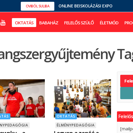
ONLINE BEISKOLÁZÁSI EXPO
OVIBÓL SULIBA
OKTATÁS
BABAHÁZ
FELELŐS SZÜLŐ
ÉLETMÓD
PRO
angszergyűjtemény Ta
Fel
Felelős
OKTATÁS
ATÁS
ÉLMÉNYPEDAGÓGIA
ÉNYPEDAGÓGIA
[mailp