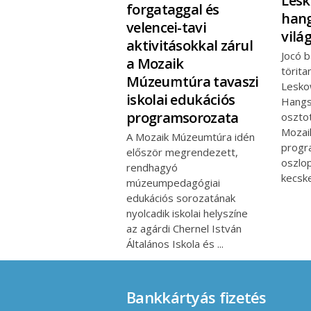
Lesk
forgataggal és
hang
velencei-tavi
vilá
aktivitásokkal zárul
Jocó b
a Mozaik
törita
Múzeumtúra tavaszi
Lesko
iskolai edukációs
Hangs
programsorozata
oszto
Mozai
A Mozaik Múzeumtúra idén
progr
először megrendezett,
oszlo
rendhagyó
kecsk
múzeumpedagógiai
edukációs sorozatának
nyolcadik iskolai helyszíne
az agárdi Chernel István
Általános Iskola és
Bankkártyás fizetés