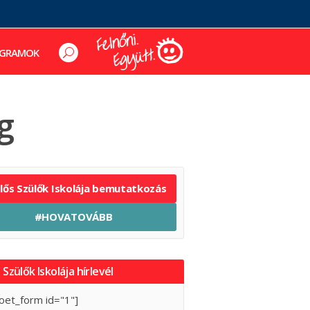
GRAMOK
g
elős Szülők Iskolája bemutatkozás
#HOVATOVÁBB
 Szülők Iskolája hírlevél
oet_form id="1"]