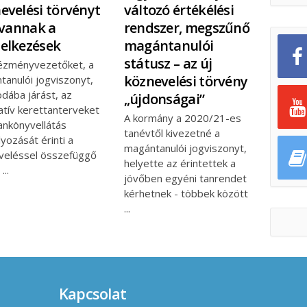
evelési törvényt
változó értékélési
t vannak a
rendszer, megszűnő
elkezések
magántanulói
státusz – az új
tézményvezetőket, a
köznevelési törvény
tanulói jogviszonyt,
dába járást, az
„újdonságai”
atív kerettanterveket
A kormány a 2020/21-es
ankönyvellátás
tanévtől kivezetné a
yozását érinti a
magántanulói jogviszonyt,
veléssel összefüggő
helyette az érintettek a
s
jövőben egyéni tanrendet
kérhetnek - többek között
Kapcsolat