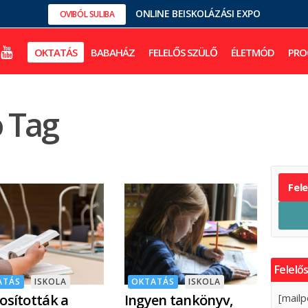
ONLINE BEISKOLÁZÁSI EXPO
OVIBÓL SULIBA
OKTATÁS
BABAHÁZ
FELELŐS SZÜLŐ
ÉLETMÓD
PRO
 Tag
Fel
Felelős
ATÁS
ISKOLA
OKTATÁS
ISKOLA
sították a
Ingyen tankönyv,
[mailp