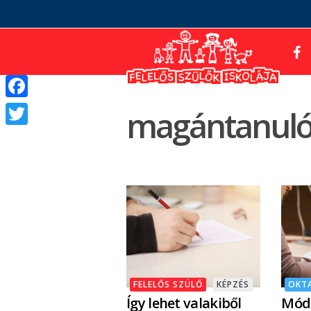
Facebook
magántanuló
Twitter
FELELŐS SZÜLŐ
KÉPZÉS
OKT
Így lehet valakiből
Módo