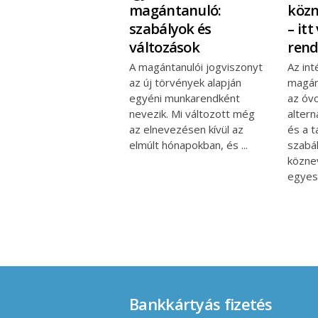
magántanuló:
közn
szabályok és
– it
változások
rend
A magántanulói jogviszonyt
Az in
az új törvények alapján
magán
egyéni munkarendként
az óvo
nevezik. Mi változott még
altern
az elnevezésen kívül az
és a t
elmúlt hónapokban, és
szabál
közne
egye
Bankkártyás fizetés