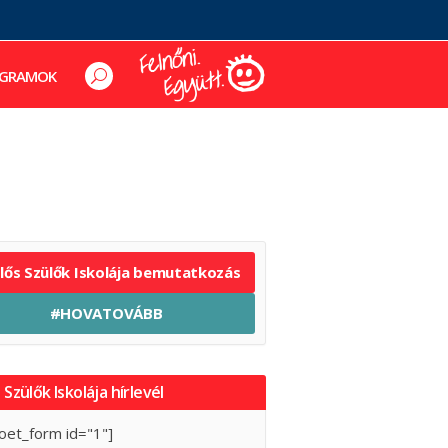
GRAMOK
elős Szülők Iskolája bemutatkozás
#HOVATOVÁBB
 Szülők Iskolája hírlevél
oet_form id="1"]