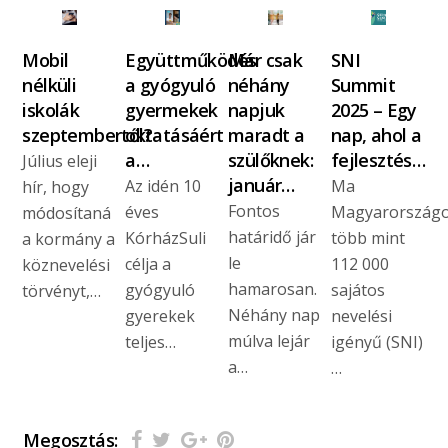
Mobil
Együttműködés
Már csak
SNI
nélküli
a gyógyuló
néhány
Summit
iskolák
gyermekek
napjuk
2025 – Egy
szeptembertől?
oktatásáért
maradt a
nap, ahol a
a…
szülőknek:
fejlesztés…
Július eleji
január…
Az idén 10
Ma
hír, hogy
Fontos
éves
Magyarország
módosítaná
határidő jár
KórházSuli
több mint
a kormány a
le
célja a
112 000
köznevelési
hamarosan.
gyógyuló
sajátos
törvényt,…
Néhány nap
gyerekek
nevelési
múlva lejár
teljes…
igényű (SNI)
a…
…
Megosztás: