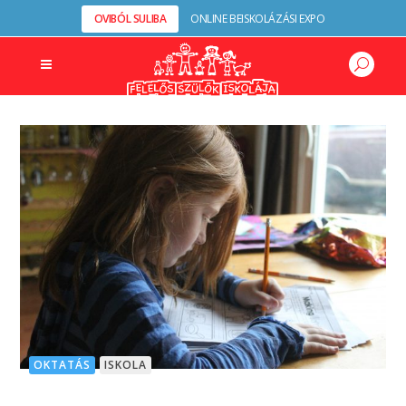
OVIBÓL SULIBA
ONLINE BEISKOLÁZÁSI EXPO
OKTATÁS
ISKOLA