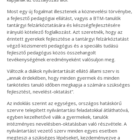
Most egy új fogalmat illesztenek a köznevelési törvénybe,
a fejlesztő pedagógiai ellátást, vagyis a BTM-tanulók
tantárgyi felzárkóztatására és készségfejlesztésére
irányuló kötelező foglalkozást. Azt szeretnék, hogy az
érintett gyerekek fejlesztése a tantárgyi felzárkóztatást
végző közismereti pedagógus és a speciális tudású
fejlesztő pedagógus közös összehangolt
tevékenységének eredményeként valósuljon meg.
Változik a diákok nyilvántartását ellátó állami szerv is
„annak érdekében, hogy minden gyermek és minden
tanköteles tanuló időben megkapja a számára szükséges
fejlesztést, nevelést-oktatást”.
Az indoklás szerint az egységes, országos hatáskörű
szervre telepített nyilvántartási feladatokkal átláthatóvá,
egyben kezelhetővé válik a gyermekek, tanulók
intézményes nevelésben-oktatásban való részvétele. A
nyilvántartást vezető szerv minden egyes esetben
megteszi a szükséges lépéseket, kezdeményezve a