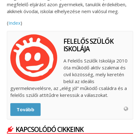
megfelelő eljárást azon gyermekek, tanulók érdekében,
akiknek óvodai, iskolai elhelyezése nem valósul meg.
(
Index
)
FELELŐS SZÜLŐK
ISKOLÁJA
A Felelős Szülők Iskolája 2010
óta működő aktív szakmai és
civil közösség, mely keretén
belül az ideális
gyermeknevelésre, az „elég jól” működő családra és a
felelős szülői attitűdre keressük a válaszokat.
Tovább
KAPCSOLÓDÓ CIKKEINK