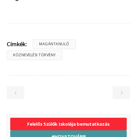
Címkék:
MAGÁNTANULÓ
KÖZNEVELÉSI TÖRVÉNY
Felelős Szülők Iskolája bemutatkozás
#HOVATOVÁBB