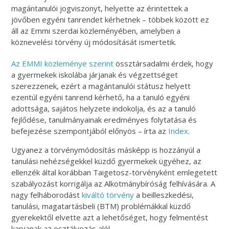
magántanulói jogviszonyt, helyette az érintettek a
jövőben egyéni tanrendet kérhetnek – többek között ez
áll az Emmi szerdai közleményében, amelyben a
köznevelési törvény új módosítását ismertetik.
Az EMMI közleménye szerint
össztársadalmi érdek, hogy
a gyermekek iskolába járjanak és végzettséget
szerezzenek, ezért a magántanulói státusz helyett
ezentúl egyéni tanrend kérhető, ha a tanuló egyéni
adottsága, sajátos helyzete indokolja, és az a tanuló
fejlődése, tanulmányainak eredményes folytatása és
befejezése szempontjából előnyös – írta az
Index
.
Ugyanez a törvénymódosítás másképp is hozzányúl a
tanulási nehézségekkel küzdő gyermekek ügyéhez, az
ellenzék által korábban Taigetosz-törvényként emlegetett
szabályozást korrigálja az Alkotmánybíróság felhívására. A
nagy felháborodást
kiváltó törvény
a beilleszkedési,
tanulási, magatartásbeli (BTM) problémákkal küzdő
gyerekektől elvette azt a lehetőséget, hogy felmentést
kapjanak az osztályozás alól.