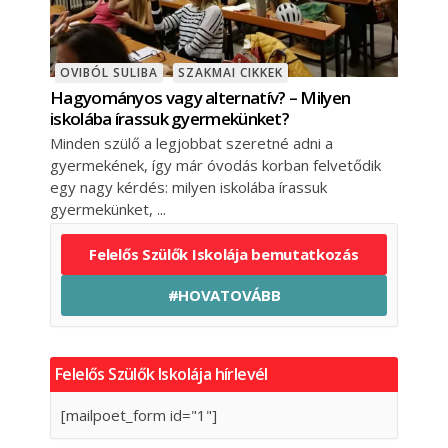
OVIBÓL SULIBA
SZAKMAI CIKKEK
Hagyományos vagy alternatív? – Milyen
iskolába írassuk gyermekünket?
Minden szülő a legjobbat szeretné adni a
gyermekének, így már óvodás korban felvetődik
egy nagy kérdés: milyen iskolába írassuk
gyermekünket,
Felelős Szülők Iskolája bemutatkozás
#HOVATOVÁBB
Felelős Szülők Iskolája hírlevél
[mailpoet_form id="1"]