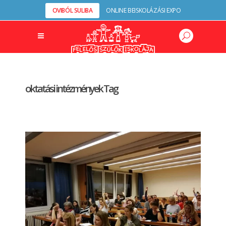
OVIBÓL SULIBA
ONLINE BEISKOLÁZÁSI EXPO
oktatási intézmények Tag