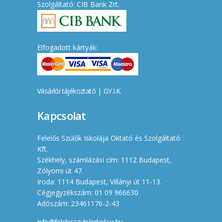
Szolgáltató: CIB Bank Zrt.
Elfogadott kártyák:
Vásárlói tájékoztató
|
GY.I.K.
Kapcsolat
Felelős Szülők Iskolája Oktató és Szolgáltató
Kft.
Székhely, számlázási cím: 1112 Budapest,
Zólyomi út 47.
Iroda: 1114 Budapest, Villányi út 11-13.
Cégjegyzékszám: 01 09 966630
Adószám: 23461176-2-43
info@felelosszulokiskolaja.hu