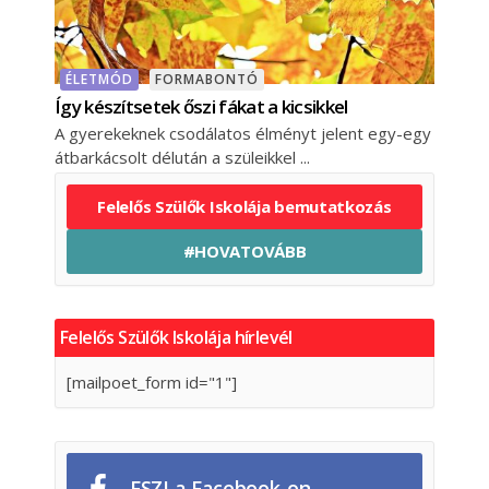
ÉLETMÓD
FORMABONTÓ
Így készítsetek őszi fákat a kicsikkel
A gyerekeknek csodálatos élményt jelent egy-egy
átbarkácsolt délután a szüleikkel
Felelős Szülők Iskolája bemutatkozás
#HOVATOVÁBB
Felelős Szülők Iskolája hírlevél
[mailpoet_form id="1"]
FSZI a Facebook-on