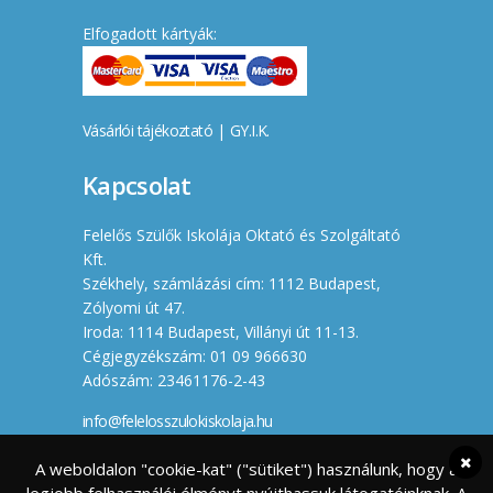
Elfogadott kártyák:
Vásárlói tájékoztató
|
GY.I.K.
Kapcsolat
Felelős Szülők Iskolája Oktató és Szolgáltató
Kft.
Székhely, számlázási cím: 1112 Budapest,
Zólyomi út 47.
Iroda: 1114 Budapest, Villányi út 11-13.
Cégjegyzékszám: 01 09 966630
Adószám: 23461176-2-43
info@felelosszulokiskolaja.hu
+36 20 358 66 12
A weboldalon "cookie-kat" ("sütiket") használunk, hogy a