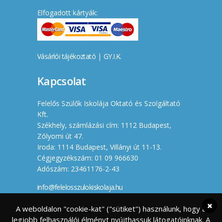
Elfogadott kártyák:
Vásárlói tájékoztató
|
GY.I.K.
Kapcsolat
Felelős Szülők Iskolája Oktató és Szolgáltató
Kft.
Székhely, számlázási cím: 1112 Budapest,
Zólyomi út 47.
Iroda: 1114 Budapest, Villányi út 11-13.
Cégjegyzékszám: 01 09 966630
Adószám: 23461176-2-43
info@felelosszulokiskolaja.hu
+36 20 358 66 12
A weboldalon "cookie-kat" ("sütiket") használunk, hogy a
legjobb felhasználói élményt nyújthassuk látogatóinknak. A