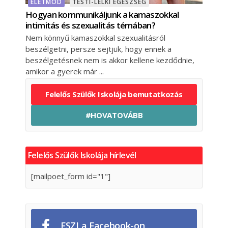
ÉLETMÓD
TESTI-LELKI EGÉSZSÉG
Hogyan kommunikáljunk a kamaszokkal
intimitás és szexualitás témában?
Nem könnyű kamaszokkal szexualitásról
beszélgetni, persze sejtjük, hogy ennek a
beszélgetésnek nem is akkor kellene kezdődnie,
amikor a gyerek már
Felelős Szülők Iskolája bemutatkozás
#HOVATOVÁBB
Felelős Szülők Iskolája hírlevél
[mailpoet_form id="1"]
FSZI a Facebook-on