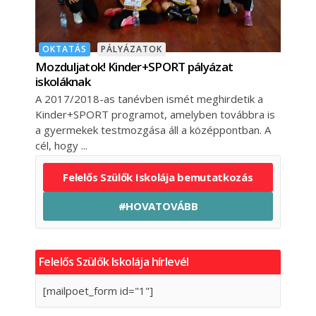
OKTATÁS
PÁLYÁZATOK
Mozduljatok! Kinder+SPORT pályázat
iskoláknak
A 2017/2018-as tanévben ismét meghirdetik a
Kinder+SPORT programot, amelyben továbbra is
a gyermekek testmozgása áll a középpontban. A
cél, hogy
Felelős Szülők Iskolája bemutatkozás
#HOVATOVÁBB
Felelős Szülők Iskolája hírlevél
[mailpoet_form id="1"]