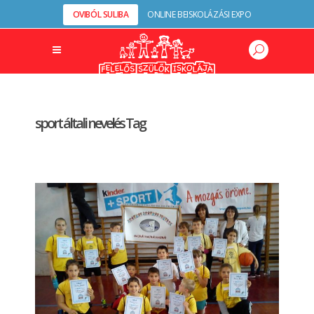
OVIBÓL SULIBA
ONLINE BEISKOLÁZÁSI EXPO
sport általi nevelés Tag