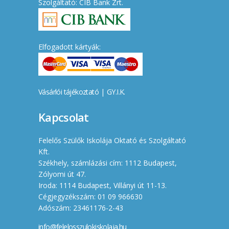
Szolgáltató: CIB Bank Zrt.
Elfogadott kártyák:
Vásárlói tájékoztató
|
GY.I.K.
Kapcsolat
Felelős Szülők Iskolája Oktató és Szolgáltató
Kft.
Székhely, számlázási cím: 1112 Budapest,
Zólyomi út 47.
Iroda: 1114 Budapest, Villányi út 11-13.
Cégjegyzékszám: 01 09 966630
Adószám: 23461176-2-43
info@felelosszulokiskolaja.hu