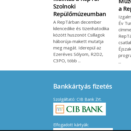
Múz
Szolnoki
a R
Repülőmúzeumban
Izgalm
A RepTárban december
Év Tur
kilencedike és tizenhatodika
címme
között huszonöt Csillagok
RepTá
háborúja-makett mutatja
csatl
meg magát. Iderepül az
Éjsza
Ezeréves Sólyom, R2D2,
progr
C3PO, több
Bankkártyás fizetés
Szolgáltató: CIB Bank Zrt.
Elfogadott kártyák: