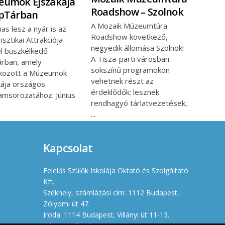
eumok Éjszakája
Roadshow – Szolnok
epTárban
A Mozaik Múzeumtúra
as lesz a nyár is az
Roadshow következő,
isztikai Attrakciója
negyedik állomása Szolnok!
l büszkélkedő
A Tisza-parti városban
rban, amely
sokszínű programokon
akozott a Múzeumok
vehetnek részt az
kája országos
érdeklődők: lesznek
amsorozatához. Június
rendhagyó tárlatvezetések,
Kapcsolat
Felelős Szülők Iskolája Oktató és Szolgáltató
Kft.
Székhely, számlázási cím: 1112 Budapest,
Zólyomi út 47.
Iroda: 1114 Budapest, Villányi út 11-13.