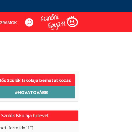
GRAMOK
elős Szülők Iskolája bemutatkozás
#HOVATOVÁBB
 Szülők Iskolája hírlevél
oet_form id="1"]