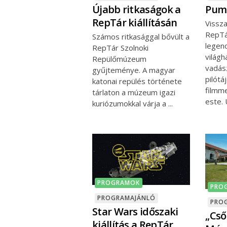
Újabb ritkaságok a
Pumá
RepTár kiállításán
Vissza
RepTá
Számos ritkasággal bővült a
legen
RepTár Szolnoki
világ
Repülőmúzeum
vadás
gyűjteménye. A magyar
pilótá
katonai repülés története
filmm
tárlaton a múzeum igazi
este. 
kuriózumokkal várja a
PROGRAMOK
PRO
PROGRAMAJÁNLÓ
PRO
Star Wars időszaki
„Cső
kiállítás a RepTár