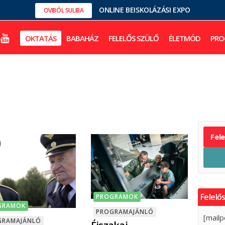
ONLINE BEISKOLÁZÁSI EXPO
OVIBÓL SULIBA
OKTATÁS
BABAHÁZ
FELELŐS SZÜLŐ
ÉLETMÓD
PRO
Fel
Felelős
PROGRAMOK
GRAMOK
PROGRAMAJÁNLÓ
[mailp
GRAMAJÁNLÓ