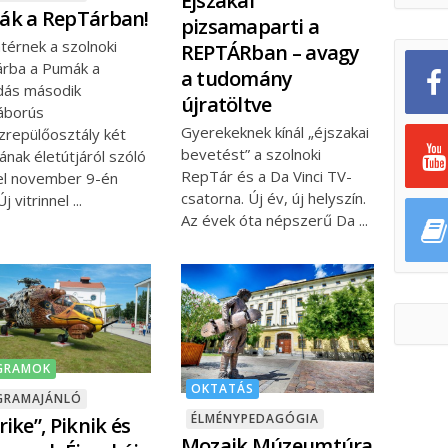
Éjszakai
k a RepTárban!
pizsamaparti a
térnek a szolnoki
REPTÁRban – avagy
rba a Pumák a
a tudomány
dás második
újratöltve
háborús
Gyerekeknek kínál „éjszakai
zrepülőosztály két
bevetést” a szolnoki
jának életútjáról szóló
RepTár és a Da Vinci TV-
el november 9-én
csatorna. Új év, új helyszín.
Új vitrinnel
Az évek óta népszerű Da
GRAMOK
OKTATÁS
GRAMAJÁNLÓ
ÉLMÉNYPEDAGÓGIA
rike”, Piknik és
Mozaik Múzeumtúra