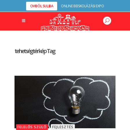
OVIBÓL SULIBA
ONLINE BEISKOLÁZÁSI EXPO
tehetségtérkép Tag
FELELŐS SZÜLŐ
FEJLESZTÉS