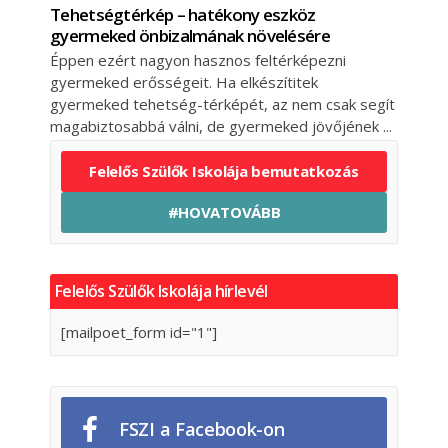
Tehetségtérkép – hatékony eszköz
gyermeked önbizalmának növelésére
Éppen ezért nagyon hasznos feltérképezni
gyermeked erősségeit. Ha elkészítitek
gyermeked tehetség-térképét, az nem csak segít
magabiztosabbá válni, de gyermeked jövőjének
Felelős Szülők Iskolája bemutatkozás
#HOVATOVÁBB
Felelős Szülők Iskolája hírlevél
[mailpoet_form id="1"]
FSZI a Facebook-on