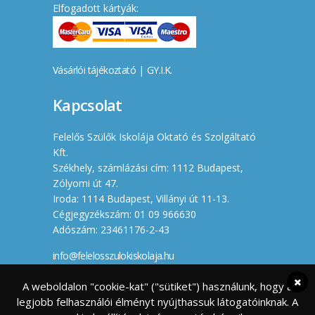
Elfogadott kártyák:
Vásárlói tájékoztató
|
GY.I.K.
Kapcsolat
Felelős Szülők Iskolája Oktató és Szolgáltató
Kft.
Székhely, számlázási cím: 1112 Budapest,
Zólyomi út 47.
Iroda: 1114 Budapest, Villányi út 11-13.
Cégjegyzékszám: 01 09 966630
Adószám: 23461176-2-43
info@felelosszulokiskolaja.hu
+36 20 358 66 12
A weboldalon "cookie-kat" ("sütiket") használunk, hogy a
legjobb felhasználói élményt nyújthassuk látogatóinknak. A
Készítette