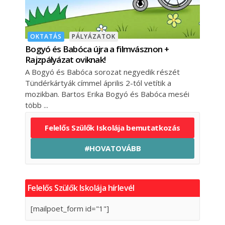
OKTATÁS
PÁLYÁZATOK
Bogyó és Babóca újra a filmvásznon +
Rajzpályázat oviknak!
A Bogyó és Babóca sorozat negyedik részét
Tündérkártyák címmel április 2-tól vetítik a
mozikban. Bartos Erika Bogyó és Babóca meséi
több
Felelős Szülők Iskolája bemutatkozás
#HOVATOVÁBB
Felelős Szülők Iskolája hírlevél
[mailpoet_form id="1"]