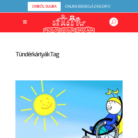
OVIBÓL SULIBA
ONLINE BEISKOLÁZÁSI EXPO
Tündérkártyák Tag