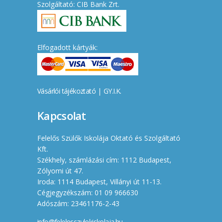
Szolgáltató: CIB Bank Zrt.
Elfogadott kártyák:
Vásárlói tájékoztató
|
GY.I.K.
Kapcsolat
Felelős Szülők Iskolája Oktató és Szolgáltató
Kft.
Székhely, számlázási cím: 1112 Budapest,
Zólyomi út 47.
Iroda: 1114 Budapest, Villányi út 11-13.
Cégjegyzékszám: 01 09 966630
Adószám: 23461176-2-43
info@felelosszulokiskolaja.hu