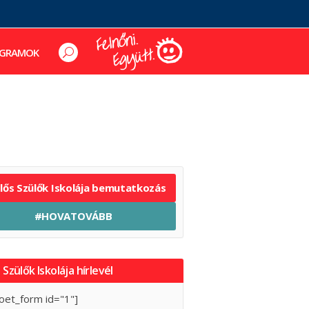
GRAMOK
elős Szülők Iskolája bemutatkozás
#HOVATOVÁBB
 Szülők Iskolája hírlevél
oet_form id="1"]