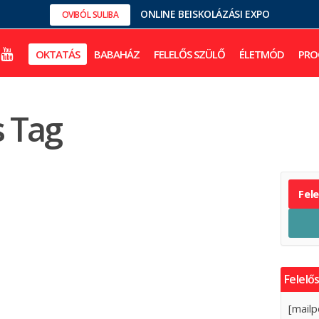
ONLINE BEISKOLÁZÁSI EXPO
OVIBÓL SULIBA
OKTATÁS
BABAHÁZ
FELELŐS SZÜLŐ
ÉLETMÓD
PRO
s Tag
Fel
Felelős
[mailp