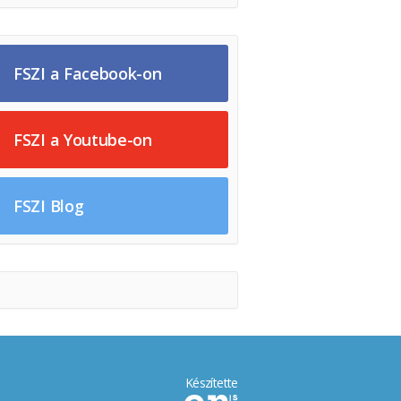
FSZI a Facebook-on
FSZI a Youtube-on
FSZI Blog
Készítette