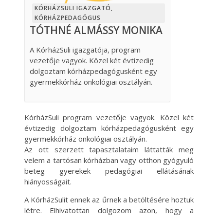
KÓRHÁZSULI IGAZGATÓ,
KÓRHÁZPEDAGÓGUS
TÓTHNÉ ALMÁSSY MONIKA
A KórházSuli igazgatója, program
vezetője vagyok. Közel két évtizedig
dolgoztam kórházpedagógusként egy
gyermekkórház onkológiai osztályán.
KórházSuli program vezetője vagyok. Közel két
évtizedig dolgoztam kórházpedagógusként egy
gyermekkórház onkológiai osztályán.
Az ott szerzett tapasztalataim láttatták meg
velem a tartósan kórházban vagy otthon gyógyuló
beteg gyerekek pedagógiai ellátásának
hiányosságait.
A KórházSulit ennek az űrnek a betöltésére hoztuk
létre. Elhivatottan dolgozom azon, hogy a