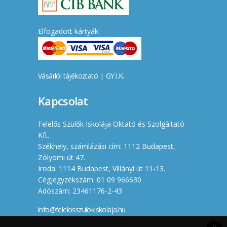
Elfogadott kártyák:
Vásárlói tájékoztató
|
GY.I.K.
Kapcsolat
Felelős Szülők Iskolája Oktató és Szolgáltató
Kft.
Székhely, számlázási cím: 1112 Budapest,
Zólyomi út 47.
Iroda: 1114 Budapest, Villányi út 11-13.
Cégjegyzékszám: 01 09 966630
Adószám: 23461176-2-43
info@felelosszulokiskolaja.hu
+36 20 358 66 12