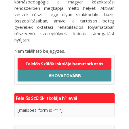
kórházpedagógia a magyar közoktatási
rendszerben megkapja méltó helyét. Aktívan
veszek részt egy olyan szakirodalmi bázis
összeállításában, amivel a tartósan beteg
gyerekek oktatási rehabilitációs folyamatában
résztvevő szereplőknek tudunk támogatást
nyújtani.
Nem található bejegyzés.
Felelős Szülők Iskolája bemutatkozás
#HOVATOVÁBB
Felelős Szülők Iskolája hírlevél
[mailpoet_form id="1"]