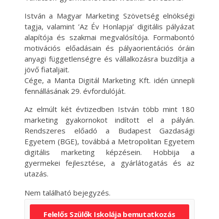
István a Magyar Marketing Szövetség elnökségi
tagja, valamint ’Az Év Honlapja’ digitális pályázat
alapítója és szakmai megvalósítója. Formabontó
motivációs előadásain és pályaorientációs óráin
anyagi függetlenségre és vállalkozásra buzdítja a
jövő fiataljait.
Cége, a Manta Digitál Marketing Kft. idén ünnepli
fennállásának 29. évfordulóját.
Az elmúlt két évtizedben István több mint 180
marketing gyakornokot indított el a pályán.
Rendszeres előadó a Budapest Gazdasági
Egyetem (BGE), továbbá a Metropolitan Egyetem
digitális marketing képzésein. Hobbija a
gyermekei fejlesztése, a gyárlátogatás és az
utazás.
Nem található bejegyzés.
Felelős Szülők Iskolája bemutatkozás