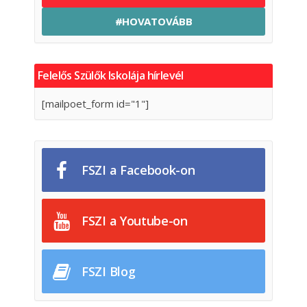
#HOVATOVÁBB
Felelős Szülők Iskolája hírlevél
[mailpoet_form id="1"]
FSZI a Facebook-on
FSZI a Youtube-on
FSZI Blog