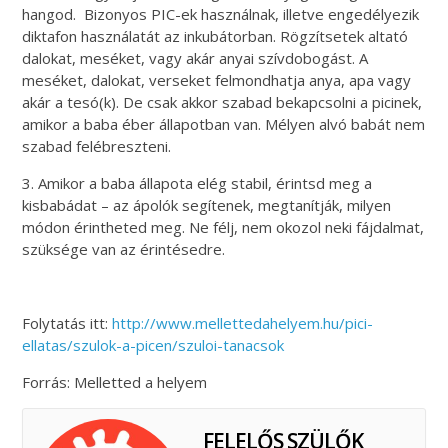
hangod. Bizonyos PIC-ek használnak, illetve engedélyezik
diktafon használatát az inkubátorban. Rögzítsetek altató
dalokat, meséket, vagy akár anyai szívdobogást. A
meséket, dalokat, verseket felmondhatja anya, apa vagy
akár a tesó(k). De csak akkor szabad bekapcsolni a picinek,
amikor a baba éber állapotban van. Mélyen alvó babát nem
szabad felébreszteni.
3. Amikor a baba állapota elég stabil, érintsd meg a
kisbabádat – az ápolók segítenek, megtanítják, milyen
módon érintheted meg. Ne félj, nem okozol neki fájdalmat,
szüksége van az érintésedre.
Folytatás itt:
http://www.mellettedahelyem.hu/pici-
ellatas/szulok-a-picen/szuloi-tanacsok
Forrás: Melletted a helyem
FELELŐS SZÜLŐK