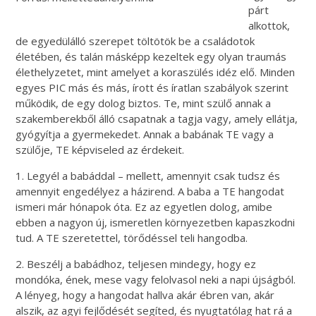
párt
alkottok,
de egyedülálló szerepet töltötök be a családotok
életében, és talán másképp kezeltek egy olyan traumás
élethelyzetet, mint amelyet a koraszülés idéz elő. Minden
egyes PIC más és más, írott és íratlan szabályok szerint
működik, de egy dolog biztos. Te, mint szülő annak a
szakemberekből álló csapatnak a tagja vagy, amely ellátja,
gyógyítja a gyermekedet. Annak a babának TE vagy a
szülője, TE képviseled az érdekeit.
1. Legyél a babáddal – mellett, amennyit csak tudsz és
amennyit engedélyez a házirend. A baba a TE hangodat
ismeri már hónapok óta. Ez az egyetlen dolog, amibe
ebben a nagyon új, ismeretlen környezetben kapaszkodni
tud. A TE szeretettel, törődéssel teli hangodba.
2. Beszélj a babádhoz, teljesen mindegy, hogy ez
mondóka, ének, mese vagy felolvasol neki a napi újságból.
A lényeg, hogy a hangodat hallva akár ébren van, akár
alszik, az agyi fejlődését segíted, és nyugtatólag hat rá a