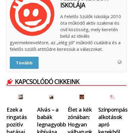
ISKOLÁJA
A Felelős Szülők Iskolája 2010
óta működő aktív szakmai és
civil közösség, mely keretén
belül az ideális
gyermeknevelésre, az „elég jól” működő családra és a
felelős szülői attitűdre keressük a válaszokat.
Tovább
KAPCSOLÓDÓ CIKKEINK
Ezek a
Alvás – a
Élet a kék
Színpompás
ringatás
babák
zónában:
alkotások
pozitív
legnagyobb
Hogyan
apró
hatásai
kihívása
válhatunk
kezekből