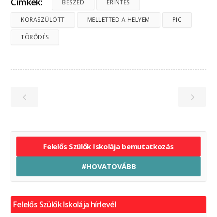
Címkék:
BESZÉD
ÉRINTÉS
KORASZÜLÖTT
MELLETTED A HELYEM
PIC
TÖRŐDÉS
Felelős Szülők Iskolája bemutatkozás
#HOVATOVÁBB
Felelős Szülők Iskolája hírlevél