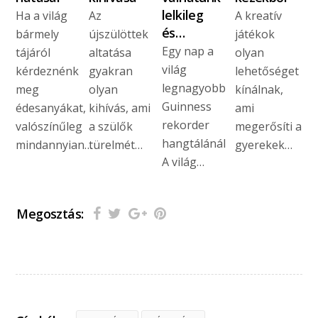
lelkileg
Ha a világ
Az
A kreatív
és…
bármely
újszülöttek
játékok
Egy nap a
tájáról
altatása
olyan
világ
kérdeznénk
gyakran
lehetőséget
legnagyobb
meg
olyan
kínálnak,
Guinness
édesanyákat,
kihívás, ami
ami
rekorder
valószínűleg
a szülők
megerősíti a
hangtálánál
mindannyian…
türelmét…
gyerekek…
A világ…
Megosztás: