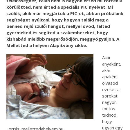
felelősséghez, talán nem is nagyon érted mi történik
körülötted, nem érted a speciális PIC nyelvet. Mi
szülők, akik már megjártuk a PIC-et, abban próbálunk
segítséget nyújtani, hogy hogyan találd meg a
benned rejlő szülői hangot, mellyel óvod, félted
gyermeked és segíted a szakembereket, hogy
kisbabád mielőbb megerősödjön, meggyógyuljon. A
Melletted a helyem Alapítvány cikke.
Akár
anyaként,
akár
apaként
olvasod
ezeket a
sorokat
nagyon
fontos
tudnod,
hogy
ugyan egy
Forrás: mellettedahelyem.hu