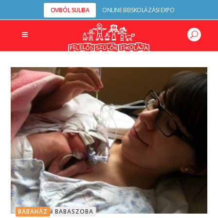
OVIBÓL SULIBA
ONLINE BEISKOLÁZÁSI EXPO
BABAHÁZ
BABASZOBA