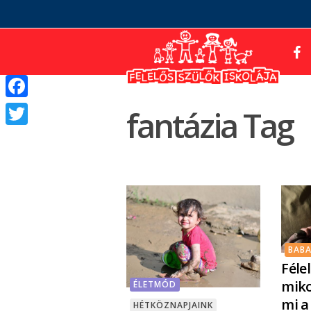
Facebook
fantázia Tag
Twitter
BAB
Féle
miko
ÉLETMÓD
mi a
HÉTKÖZNAPJAINK