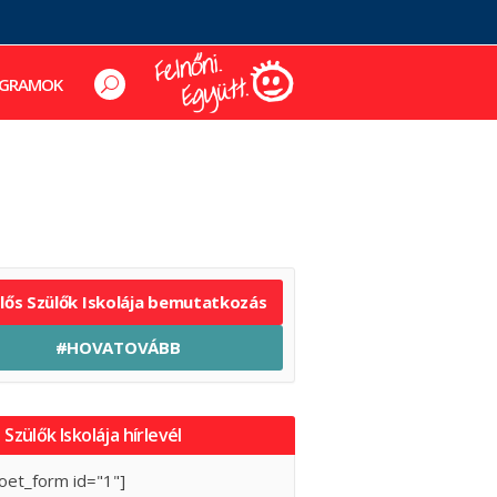
GRAMOK
elős Szülők Iskolája bemutatkozás
#HOVATOVÁBB
 Szülők Iskolája hírlevél
oet_form id="1"]