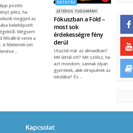
OKTATÁS
épp pozitív
JÁTÉKOS TUDOMÁNY
ényt jelez, ha
Fókuszban a Föld –
ekünk megijed az
kába beleképzelt
most sok
ségektől. Mégsem
érdekességre fény
 félvállról venni a
derül
. A félelemérzet
Utaztál már az álmaidban?
elenése
Mit láttál ott? Mit szólsz, ha
azt mondom, vannak olyan
gyerekek, akik elrepülnek az
iskolába? És
Kapcsolat