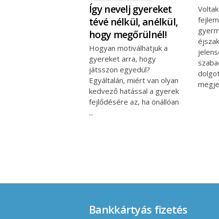
Így nevelj gyereket
Voltak
fejlem
tévé nélkül, anélkül,
gyerm
hogy megőrülnél!
éjsza
Hogyan motiválhatjuk a
jelen
gyereket arra, hogy
szabad
játsszon egyedül?
dolgot
Egyáltalán, miért van olyan
megj
kedvező hatással a gyerek
fejlődésére az, ha önállóan
Bankkártyás fizetés