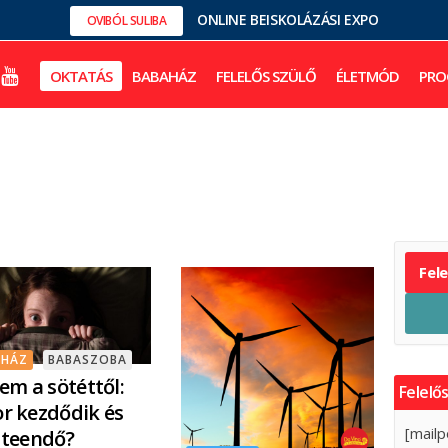
ONLINE BEISKOLÁZÁSI EXPO
OVIBÓL SULIBA
OKTATÁS
BABAHÁZ
FELELŐS SZÜLŐ
ÉLETMÓD
PRO
Fel
AHÁZ
BABASZOBA
lem a sötéttől:
Felelős
r kezdődik és
[mailp
 teendő?