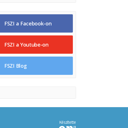
FSZI a Facebook-on
FSZI a Youtube-on
FSZI Blog
Készítette