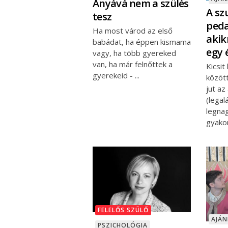
Anyává nem a szülés
A sz
tesz
ped
Ha most várod az első
akik
babádat, ha éppen kismama
egy 
vagy, ha több gyereked
van, ha már felnőttek a
Kicsit
gyerekeid -
közöt
jut a
(legal
legna
gyakor
FELELŐS SZÜLŐ
AJÁ
PSZICHOLÓGIA