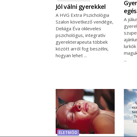
Gye
Jól válni gyerekkel
egés
A HVG Extra Pszichológia
A júli
Szalon következő vendége,
gyere
Deliága Éva okleveles
szupe
pszichológus, integratív
ajánlu
gyerekterapeuta többek
lurkók
között arról fog beszélni,
maguk
hogyan lehet
ÉLETMÓD