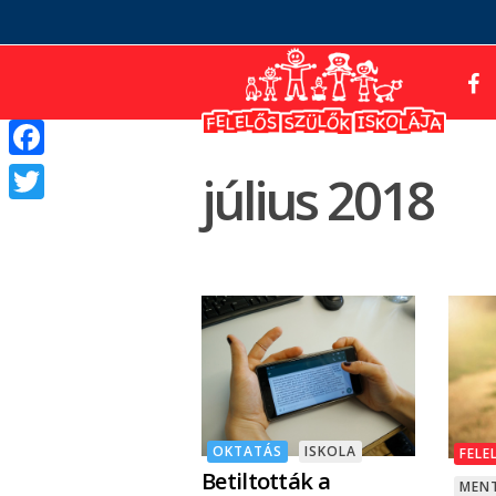
Facebook
július 2018
Twitter
OKTATÁS
ISKOLA
FELE
Betiltották a
MENT