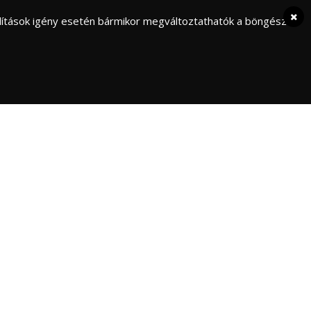
eállítások igény esetén bármikor megváltoztathatók a böngésző