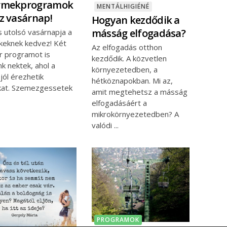
rmekprogramok
MENTÁLHIGIÉNÉ
z vasárnap!
Hogyan kezdődik a
másság elfogadása?
us utolsó vasárnapja a
keknek kedvez! Két
Az elfogadás otthon
r programot is
kezdődik. A közvetlen
nk nektek, ahol a
környezetedben, a
 jól érezhetik
hétköznapokban. Mi az,
at. Szemezgessetek
amit megtehetsz a másság
elfogadásáért a
mikrokörnyezetedben? A
valódi
PROGRAMOK