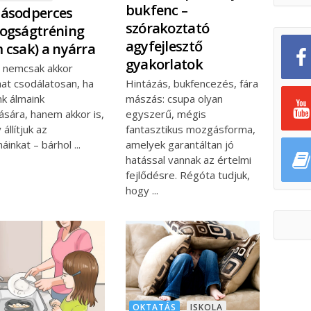
bukfenc –
ásodperces
szórakoztató
ogságtréning
agyfejlesztő
 csak) a nyárra
gyakorlatok
r nemcsak akkor
hat csodálatosan, ha
Hintázás, bukfencezés, fára
nk álmaink
mászás: csupa olyan
ására, hanem akkor is,
egyszerű, mégis
 állítjuk az
fantasztikus mozgásforma,
náinkat – bárhol
amelyek garantáltan jó
hatással vannak az értelmi
fejlődésre. Régóta tudjuk,
hogy
OKTATÁS
ISKOLA