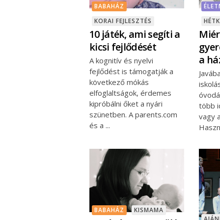
BABAHÁZ
ÉLE
KORAI FEJLESZTÉS
HÉT
10 játék, ami segíti a
Miért
kicsi fejlődését
gyer
a h
A kognitív és nyelvi
fejlődést is támogatják a
Javába
következő mókás
iskolá
elfoglaltságok, érdemes
óvodá
kipróbálni őket a nyári
több i
szünetben. A parents.com
vagy a
és a
Haszn
BABAHÁZ
KISMAMA
AJÁ