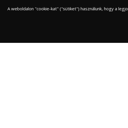
HÉTKÖZNAPJAINK
A weboldalon "cookie-kat" ("sütiket") használunk, hogy a leg
NAPI
Ennyit jelent a
Idéz
naptej
Drámai adatok arról, miért
olyan fontos rendszeresen
fényvédő krémeket
használni, és hogy milyen
nagy védelemet jelent a
naptej. A fényvédő krémek
BAB
Négy