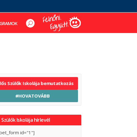
GRAMOK
elős Szülők Iskolája bemutatkozás
#HOVATOVÁBB
 Szülők Iskolája hírlevél
oet_form id="1"]