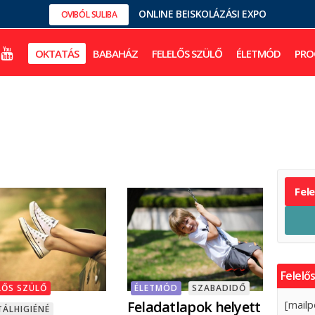
ONLINE BEISKOLÁZÁSI EXPO
OVIBÓL SULIBA
OKTATÁS
BABAHÁZ
FELELŐS SZÜLŐ
ÉLETMÓD
PRO
Fel
Felelős
LŐS SZÜLŐ
ÉLETMÓD
SZABADIDŐ
Feladatlapok helyett
[mailp
ÁLHIGIÉNÉ