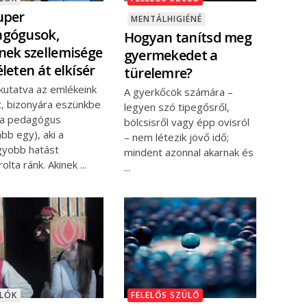
uper
MENTÁLHIGIÉNÉ
agógusok,
Hogyan tanítsd meg
nek szellemisége
gyermekedet a
életen át elkísér
türelemre?
 kutatva az emlékeink
A gyerkőcök számára –
t, bizonyára eszünkbe
legyen szó tipegősről,
z a pedagógus
bölcsisről vagy épp ovisról
ább egy), aki a
– nem létezik jövő idő;
gyobb hatást
mindent azonnal akarnak és
olta ránk. Akinek
NLÓK
FELELŐS SZÜLŐ