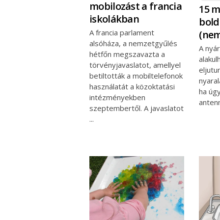
mobilozást a francia
15 m
iskolákban
bold
A francia parlament
(nem
alsóháza, a nemzetgyűlés
A nyá
hétfőn megszavazta a
alakul
törvényjavaslatot, amellyel
eljutu
betiltották a mobiltelefonok
nyaral
használatát a közoktatási
ha úgy
intézményekben
anten
szeptembertől. A javaslatot