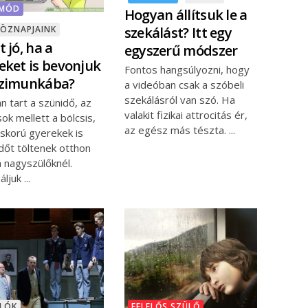
TMÓD
Hogyan állítsuk le a
szekálást? Itt egy
KÖZNAPJAINK
 jó, ha a
egyszerű módszer
eket is bevonjuk
Fontos hangsúlyozni, hogy
ázimunkába?
a videóban csak a szóbeli
szekálásról van szó. Ha
n tart a szünidő, az
valakit fizikai attrocitás ér,
sok mellett a bölcsis,
az egész más tészta.
skorú gyerekek is
dőt töltenek otthon
 nagyszülőknél.
áljuk
NLÓK
FELELŐS SZÜLŐ