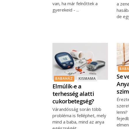
van, ha már felnőttek a
a zen
gyerekeid -
hasáb
de egy
BAB
Se ve
BABAHÁZ
KISMAMA
Anya
Elmúlik-e a
szim
terhesség alatti
Érezt
cukorbetegség?
szeret
Várandósság során több
lenni?
probléma is felléphet, mely
fejedb
mind a baba, mind az anya
elmen
egészségét