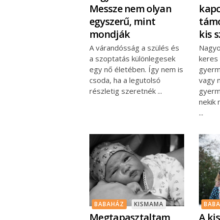
Messze nem olyan
kapc
egyszerű, mint
támo
mondják
kis 
A várandósság a szülés és
Nagyo
a szoptatás különlegesek
keres
egy nő életében. Így nem is
gyerme
csoda, ha a legutolsó
vagy 
részletig szeretnék
gyerm
nekik 
BABAHÁZ
KISMAMA
BAB
Megtapasztaltam,
A ki