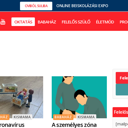
ONLINE BEISKOLÁZÁSI EXPO
OVIBÓL SULIBA
OKTATÁS
BABAHÁZ
FELELŐS SZÜLŐ
ÉLETMÓD
PRO
Fel
Felelős
AHÁZ
KISMAMA
BABAHÁZ
KISMAMA
ronavírus
A személyes zóna
[mailp