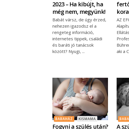
2023 – Ha kibújt, ha
fert
még nem, megyünk!
kora
Babát vársz, de úgy érzed,
AZ EF
nehezen igazodsz el a
Alapít
rengeteg információ,
Ellátá
internetes tippek, családi
Profe
és baráti jó tanácsok
Bührer
között? Nyugi,
aki a 
BABAHÁZ
KISMAMA
BAB
Fogyni a szülés után?
A sz