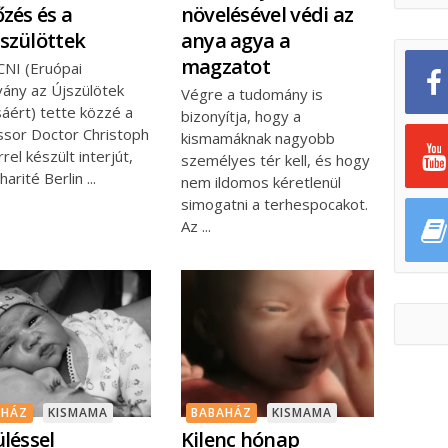
őzés és a
növelésével védi az
szülöttek
anya agya a
magzatot
CNI (Eruópai
vány az Újszülötek
Végre a tudomány is
sáért) tette közzé a
bizonyítja, hogy a
ssor Doctor Christoph
kismamáknak nagyobb
rel készült interjút,
személyes tér kell, és hogy
Charité Berlin
nem ildomos kéretlenül
simogatni a terhespocakot.
Az
AHÁZ
KISMAMA
BABAHÁZ
KISMAMA
üléssel
Kilenc hónap