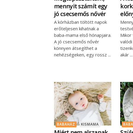
mennyit számít egy
kork
jó csecsemős nővér
előn
A kórházban töltött napok
Mennyi
erőteljesen kihatnak a
testv
baba-mama első hónapjaira.
Mikor
A jó csecsemős nővér
valódi
könnyen átsegíthet a
tizenk
nehézségeken, egy rossz
akár
BABAHÁZ
KISMAMA
BAB
Miért nem alszanak
Szül