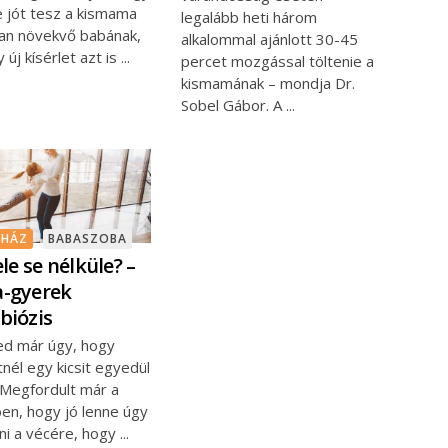
e jót tesz a kismama
legalább heti három
an növekvő babának,
alkalommal ajánlott 30-45
 új kísérlet azt is
percet mozgással töltenie a
kismamának – mondja Dr.
Sobel Gábor. A
AHÁZ
BABASZOBA
le se nélküle? –
-gyerek
biózis
ed már úgy, hogy
nél egy kicsit egyedül
 Megfordult már a
en, hogy jó lenne úgy
ni a vécére, hogy