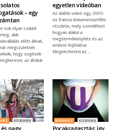
solatos
egyetlen videóban
gatások – egy
Az alábbi videó egy 2005-
számtan
ös francia dokumentumfilm
részlete, mely szemlélteti
n sok olyan család
hogyan alakul a
 meg, akik
megtermékenyítés és az
kvállalás előtt állnak,
embrió fejlődése.
már megszülettek
Megnézheted az
ekeik, hogy segítsek
megkeresni, az általuk
AHÁZ
KISMAMA
BABAHÁZ
KISMAMA
s és nagy
Pocakragasztás: így