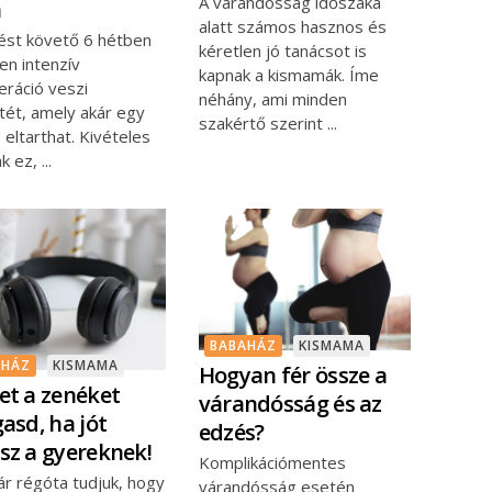
A várandósság időszaka
n
alatt számos hasznos és
lést követő 6 hétben
kéretlen jó tanácsot is
en intenzív
kapnak a kismamák. Íme
eráció veszi
néhány, ami minden
tét, amely akár egy
szakértő szerint
s eltarthat. Kivételes
ak ez,
BABAHÁZ
KISMAMA
AHÁZ
KISMAMA
Hogyan fér össze a
et a zenéket
várandósság és az
gasd, ha jót
edzés?
sz a gyereknek!
Komplikációmentes
ár régóta tudjuk, hogy
várandósság esetén