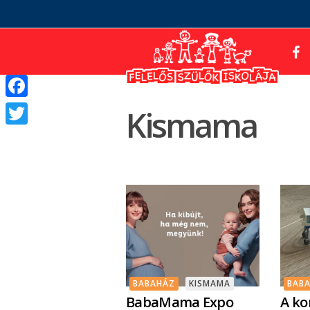
Facebook
Kismama
Twitter
BABAHÁZ
KISMAMA
BAB
BabaMama Expo
A ko