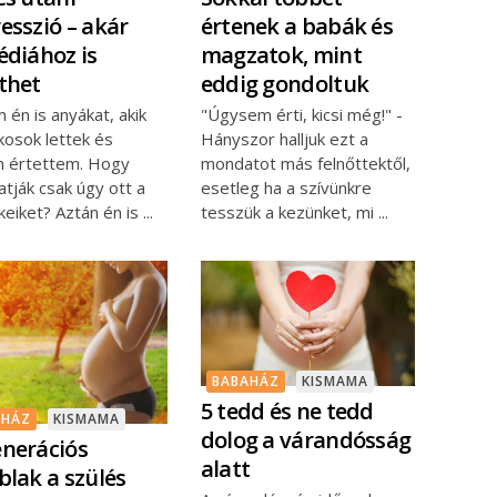
esszió – akár
értenek a babák és
édiához is
magzatok, mint
thet
eddig gondoltuk
 én is anyákat, akik
"Úgysem érti, kicsi még!" -
kosok lettek és
Hányszor halljuk ezt a
 értettem. Hogy
mondatot más felnőttektől,
tják csak úgy ott a
esetleg ha a szívünkre
keiket? Aztán én is
tesszük a kezünket, mi
BABAHÁZ
KISMAMA
5 tedd és ne tedd
AHÁZ
KISMAMA
dolog a várandósság
nerációs
alatt
blak a szülés