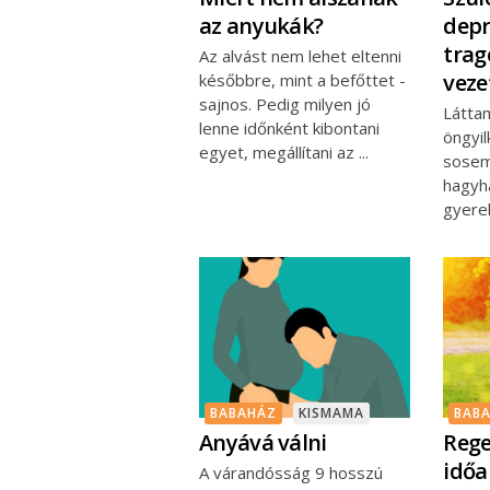
az anyukák?
depr
trag
Az alvást nem lehet eltenni
veze
későbbre, mint a befőttet -
sajnos. Pedig milyen jó
Láttam
lenne időnként kibontani
öngyil
egyet, megállítani az
sosem
hagyha
gyere
BABAHÁZ
KISMAMA
BAB
Anyává válni
Rege
időa
A várandósság 9 hosszú