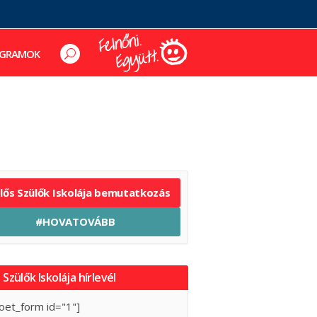
GRAMOK
elős Szülők Iskolája bemutatkozás
#HOVATOVÁBB
 Szülők Iskolája hírlevél
oet_form id="1"]