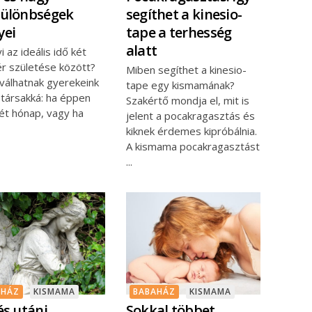
ülönbségek
segíthet a kinesio-
yei
tape a terhesség
alatt
 az ideális idő két
ér születése között?
Miben segíthet a kinesio-
 válhatnak gyerekeink
tape egy kismamának?
 társakká: ha éppen
Szakértő mondja el, mit is
ét hónap, vagy ha
jelent a pocakragasztás és
kiknek érdemes kipróbálnia.
A kismama pocakragasztást
AHÁZ
KISMAMA
BABAHÁZ
KISMAMA
és utáni
Sokkal többet