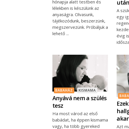
utá
hónapja alatt testben és
lélekben is készülünk az
A szü
anyaságra. Olvasunk,
egy ig
tájékozódunk, beszerzünk,
regen
megszervezünk. Próbáljuk a
kezde
lehető
évig i
idősz
BABAHÁZ
KISMAMA
BAB
Anyává nem a szülés
Ezek
tesz
hall
Ha most várod az első
akar
babádat, ha éppen kismama
vagy, ha több gyereked
Azt m