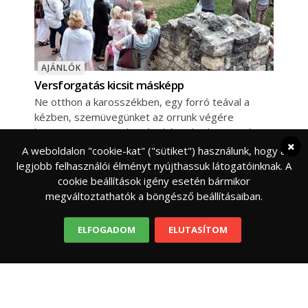
AJÁNLÓK
Versforgatás kicsit másképp
Ne otthon a karosszékben, egy forró teával a
kézben, szemüvegünket az orrunk végére
biggyesztett versolvasást képzeljünk most el. A
természet
A weboldalon "cookie-kat" ("sütiket") használunk, hogy a
legjobb felhasználói élményt nyújthassuk látogatóinknak. A
cookie beállítások igény esetén bármikor
megváltoztathatók a böngésző beállításaiban.
ELFOGADOM
ELUTASÍTOM