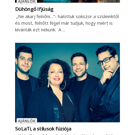
AJÁNLÓK
Dühöngő Ifjúság
„Ne akarj felnőni…”- halottuk sokszor a szüleinktől
és most, felnőtt fejjel már tudjuk, hogy miért is
kívánták ezt nekünk. A
AJÁNLÓK
SoLaTi, a stílusok fúziója