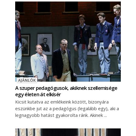
AJÁNLÓK
A szuper pedagógusok, akiknek szellemisége
egy életen át elkísér
Kicsit kutatva az emlékeink között, bizonyára
eszünkbe jut az a pedagógus (legalább egy), aki a
legnagyobb hatást gyakorolta ránk. Akinek