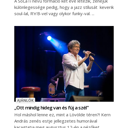
A SoLaTi nevű formáció két éve létezik, zenéjük
különlegessége pedig, hogy a jazz stílusát keverik
soul-lal, R’n’B-vel vagy olykor funky-val.
AJÁNLÓK
„Ott mindig hideg van és fúj a szél”
Hol máshol lenne ez, mint a Lövölde téren?! Kern
András zenés estje jellegzetes humorával
kacagtatja meg augusztus 12-én a nézőket.