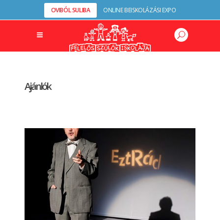
OVIBÓL SULIBA
ONLINE BEISKOLÁZÁSI EXPO
Ajánlók