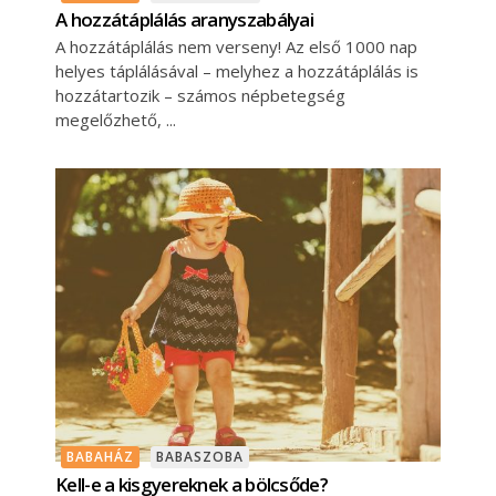
A hozzátáplálás aranyszabályai
A hozzátáplálás nem verseny! Az első 1000 nap
helyes táplálásával – melyhez a hozzátáplálás is
hozzátartozik – számos népbetegség
megelőzhető,
BABAHÁZ
BABASZOBA
Kell-e a kisgyereknek a bölcsőde?