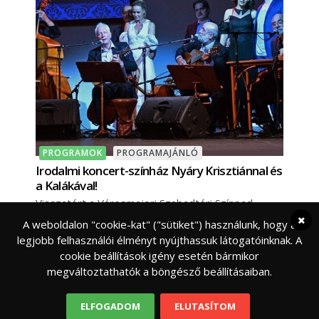
PROGRAMOK
PROGRAMAJÁNLÓ
Irodalmi koncert-színház Nyáry Krisztiánnal és
a Kalákával!
Visszatért a Városmajori Szabadtéri Színpad
eddigi egyik legsikeresebb bemutatója, az Így
A weboldalon "cookie-kat" ("sütiket") használunk, hogy a
szerettek ők, melyben kiváló színművészek és a
legjobb felhasználói élményt nyújthassuk látogatóinknak. A
Kaláka népszerű
cookie beállítások igény esetén bármikor
megváltoztathatók a böngésző beállításaiban.
ELFOGADOM
ELUTASÍTOM