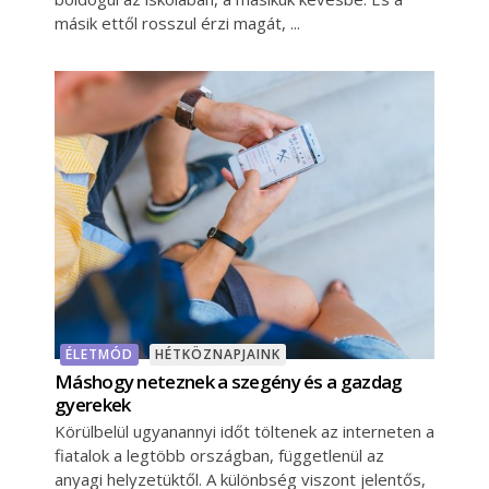
másik ettől rosszul érzi magát,
ÉLETMÓD
HÉTKÖZNAPJAINK
Máshogy neteznek a szegény és a gazdag
gyerekek
Körülbelül ugyanannyi időt töltenek az interneten a
fiatalok a legtöbb országban, függetlenül az
anyagi helyzetüktől. A különbség viszont jelentős,