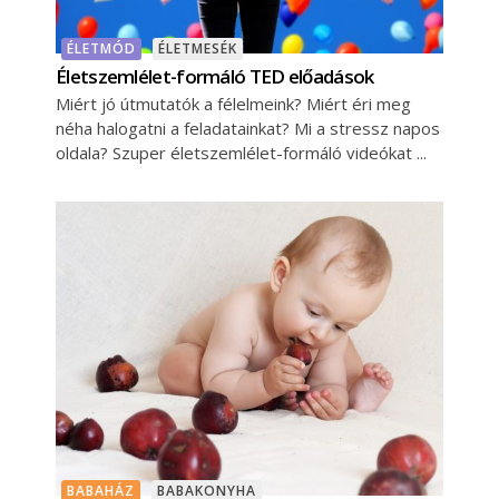
ÉLETMÓD
ÉLETMESÉK
Életszemlélet-formáló TED előadások
Miért jó útmutatók a félelmeink? Miért éri meg
néha halogatni a feladatainkat? Mi a stressz napos
oldala? Szuper életszemlélet-formáló videókat
BABAHÁZ
BABAKONYHA