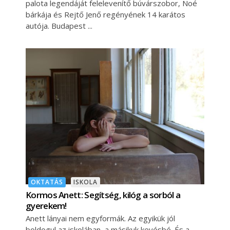
palota legendáját felelevenítő búvárszobor, Noé
bárkája és Rejtő Jenő regényének 14 karátos
autója. Budapest
OKTATÁS
ISKOLA
Kormos Anett: Segítség, kilóg a sorból a
gyerekem!
Anett lányai nem egyformák. Az egyikük jól
boldogul az iskolában, a másikuk kevésbé. És a