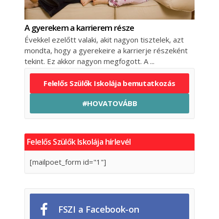
A gyerekem a karrierem része
Évekkel ezelőtt valaki, akit nagyon tisztelek, azt
mondta, hogy a gyerekeire a karrierje részeként
tekint. Ez akkor nagyon megfogott. A
Felelős Szülők Iskolája bemutatkozás
#HOVATOVÁBB
Felelős Szülők Iskolája hírlevél
[mailpoet_form id="1"]
FSZI a Facebook-on