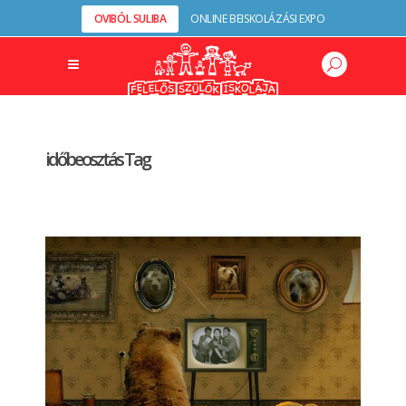
OVIBÓL SULIBA
ONLINE BEISKOLÁZÁSI EXPO
időbeosztás Tag