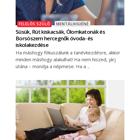
FELELŐS SZÜLŐ
MENTÁLHIGIÉNÉ
Süsük, Rút kiskacsák, Ólomkatonák és
Borsószem hercegnők óvoda- és
iskolakezdése
Ha máshogy fókuszálunk a tanévkezdésre, akkor
minden máshogy alakulhat! Ha nem hiszed, járj
utána – mondja a népmese. Ha a