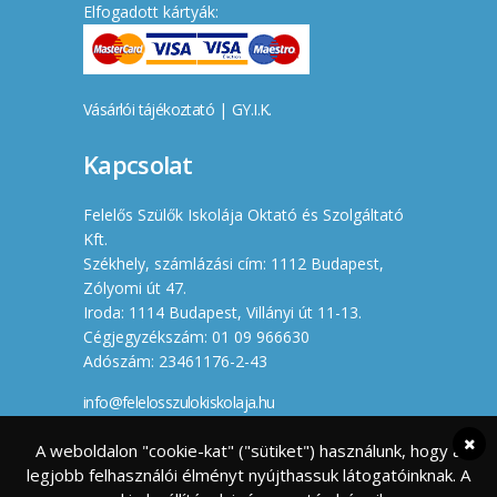
Elfogadott kártyák:
Vásárlói tájékoztató
|
GY.I.K.
Kapcsolat
Felelős Szülők Iskolája Oktató és Szolgáltató
Kft.
Székhely, számlázási cím: 1112 Budapest,
Zólyomi út 47.
Iroda: 1114 Budapest, Villányi út 11-13.
Cégjegyzékszám: 01 09 966630
Adószám: 23461176-2-43
info@felelosszulokiskolaja.hu
+36 20 358 66 12
A weboldalon "cookie-kat" ("sütiket") használunk, hogy a
legjobb felhasználói élményt nyújthassuk látogatóinknak. A
Készítette