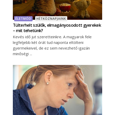
ÉLETMÓD
HÉTKÖZNAPJAINK
Túlterhelt szülők, elmagányosodott gyerekek
– mit tehetünk?
Kevés idő jut szeretteinkre. A magyarok fele
legfeljebb két órát tud naponta eltölteni
gyermekeivel, de ez sem nevezhető igazán
minőségi