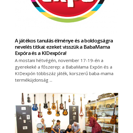
A játékos tanulás élménye és a boldogságra
nevelés titkai: ezeket visszük a BabaMama
Expóra és a KIDexpóra!
A mostani hétvégén, november 17-19-én a
gyerekeké a főszerep: a BabaMama Expón és a
KIDexpón többszáz játék, korszerű baba-mama
termékújdonság