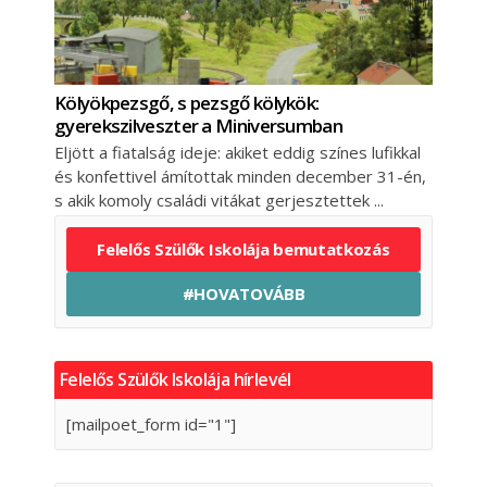
Kölyökpezsgő, s pezsgő kölykök:
gyerekszilveszter a Miniversumban
Eljött a fiatalság ideje: akiket eddig színes lufikkal
és konfettivel ámítottak minden december 31-én,
s akik komoly családi vitákat gerjesztettek
Felelős Szülők Iskolája bemutatkozás
#HOVATOVÁBB
Felelős Szülők Iskolája hírlevél
[mailpoet_form id="1"]