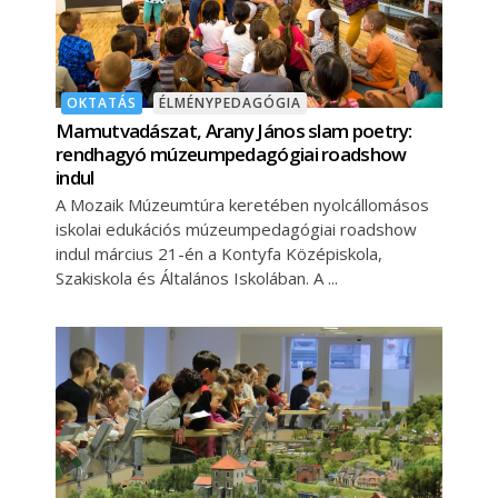
OKTATÁS
ÉLMÉNYPEDAGÓGIA
Mamutvadászat, Arany János slam poetry:
rendhagyó múzeumpedagógiai roadshow
indul
A Mozaik Múzeumtúra keretében nyolcállomásos
iskolai edukációs múzeumpedagógiai roadshow
indul március 21-én a Kontyfa Középiskola,
Szakiskola és Általános Iskolában. A