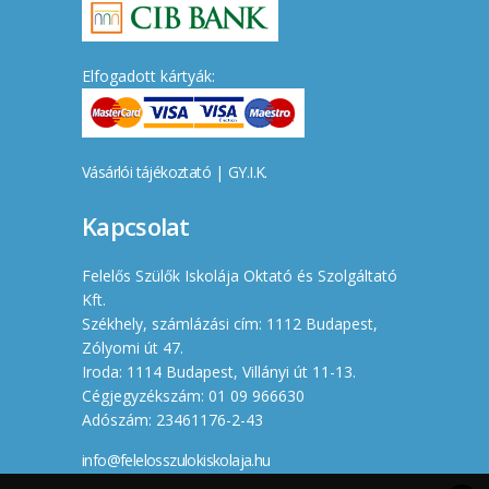
Elfogadott kártyák:
Vásárlói tájékoztató
|
GY.I.K.
Kapcsolat
Felelős Szülők Iskolája Oktató és Szolgáltató
Kft.
Székhely, számlázási cím: 1112 Budapest,
Zólyomi út 47.
Iroda: 1114 Budapest, Villányi út 11-13.
Cégjegyzékszám: 01 09 966630
Adószám: 23461176-2-43
info@felelosszulokiskolaja.hu
+36 20 358 66 12