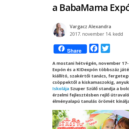
a BabaMama Expór
Vargacz Alexandra
2017. november 14. kedd
Facebo
Twit
Share
A mostani hétvégén, november 17-
Expón és a KIDexpón többszáz ját
kiállító, szakértői tanács, ferget
csöppektől a kiskamaszokig, anyuk
Iskolája
Szuper Szülő standja a bol
érzelmi fejlesztésben rejlő útraval
élményalapú tanulás örömét kínálj