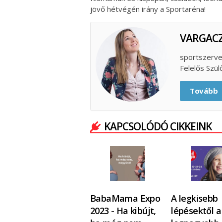
jövő hétvégén irány a Sportaréna!
VARGAC
sportszerve
Felelős Szül
Tovább
KAPCSOLÓDÓ CIKKEINK
BabaMama Expo
A legkisebb
2023 - Ha kibújt,
lépésektől a