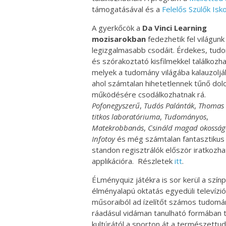
támogatásával és a
Felelős Szülők Isko
A gyerkőcök a
Da Vinci Learning
mozisarokban
fedezhetik fel világunk
legizgalmasabb csodáit. Érdekes, tu
és szórakoztató kisfilmekkel találkozha
melyek a tudomány világába kalauzoljá
ahol számtalan hihetetlennek tűnő dol
működésére csodálkozhatnak rá.
Pofonegyszerű
,
Tudós
Palánták
,
Thomas 
titkos laboratóriuma
,
Tudományos
,
Matekrobbanás
,
Csináld
magad
okosság
Infotoy
és még számtalan fantasztikus 
standon regisztrálók először iratkozha
applikációra. Részletek
itt
.
ÉLményquiz játékra is sor kerül a szín
élményalapú oktatás egyedüli televízió
műsoraiból ad ízelítőt számos tudományt
ráadásul vidáman tanulható formában t
kultúrától a sporton át a természett