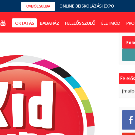
ONLINE BEISKOLÁZÁSI EXPO
OVIBÓL SULIBA
OKTATÁS
BABAHÁZ
FELELŐS SZÜLŐ
ÉLETMÓD
PRO
Fel
Felelős
[mailp