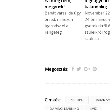
ha még nem,
legnagyobb
megyünk!
kalandokig 
Babát vársz, de úgy
November 22
érzed, nehezen
24-én minden
igazodsz el a
gyerekekről 
rengeteg…
szüleikről fo
szólni a…
Megosztás:
Címkék:
KIDEXPO
BABAMAM
DA VINCI LEARNING
KVÍZ