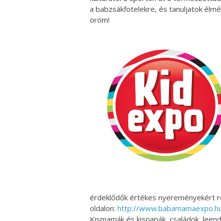
a babzsákfotelekre, és tanuljatok élmé
öröm!
érdeklődők értékes nyereményekért re
oldalon:
http://www.babamamaexpo.hu/
Kismamák és kispapák, családok, leend