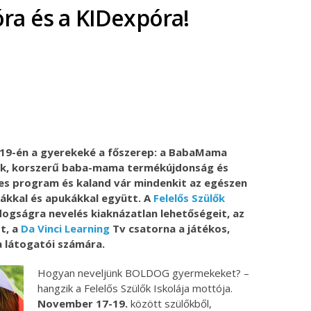
a és a KIDexpóra!
ok
ter
19-én a gyerekeké a főszerep: a BabaMama
ék, korszerű baba-mama termékújdonság és
eges program és kaland vár mindenkit az egészen
ákkal és apukákkal együtt. A
Felelős Szülők
dogságra nevelés kiaknázatlan lehetőségeit, az
ót, a
Da Vinci Learning
Tv csatorna a játékos,
a látogatói számára.
Hogyan neveljünk BOLDOG gyermekeket? –
hangzik a Felelős Szülők Iskolája mottója.
November 17-19.
között szülőkből,