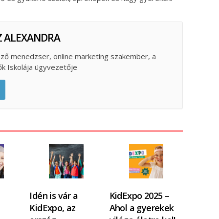
Z ALEXANDRA
ző menedzser, online marketing szakember, a
ők Iskolája ügyvezetője
Idén is vár a
KidExpo 2025 –
KidExpo, az
Ahol a gyerekek