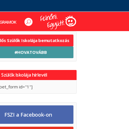
GRAMOK
elős Szülők Iskolája bemutatkozás
#HOVATOVÁBB
 Szülők Iskolája hírlevél
oet_form id="1"]
FSZI a Facebook-on