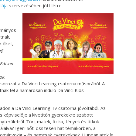
lája
szervezésében jött létre.
dományos
tnak,
k őket,
og
Edison
ok
,
sorozat a Da Vinci Learning csatorna műsorából. A
tnak fel a hamarosan induló Da Vinci Kids
padon a Da Vinci Learning Tv csatorna jóvoltából. Az
s képviselője a kivetítőn gyerekekre szabott
erületről. Töri, matek, fizika, tények és titkok –
álalva? Igen! Sőt: összesen hat témakörben, a
udományokig – és nemcsak gyerekeknek. Huppanjatok le