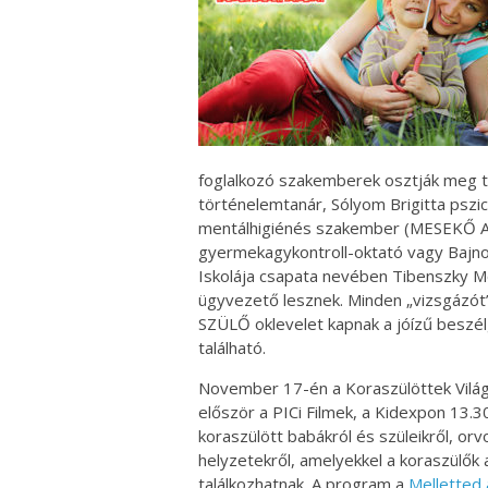
foglalkozó szakemberek osztják meg tap
történelemtanár, Sólyom Brigitta pszi
mentálhigiénés szakember (MESEKŐ Alap
gyermekagykontroll-oktató vagy Bajnok
Iskolája csapata nevében Tibenszky Mo
ügyvezető lesznek. Minden „vizsgázót
SZÜLŐ oklevelet kapnak a jóízű beszé
található.
November 17-én a Koraszülöttek Világ
először a PICi Filmek, a Kidexpon 13.3
koraszülött babákról és szüleikről, or
helyzetekről, amelyekkel a koraszülők a
találkozhatnak. A program a
Melletted