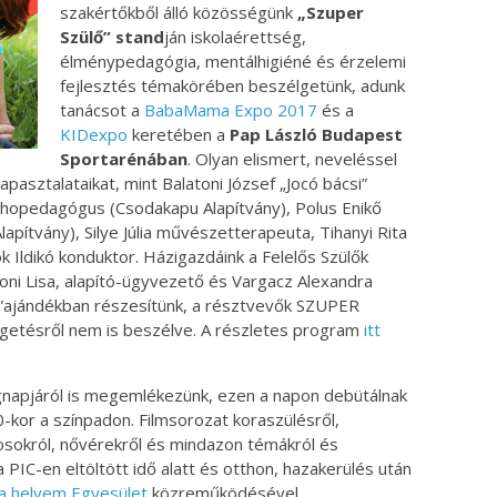
szakértőkből álló közösségünk
„Szuper
Szülő” stand
ján iskolaérettség,
élménypedagógia, mentálhigiéné és érzelemi
fejlesztés témakörében beszélgetünk, adunk
tanácsot a
BabaMama Expo 2017
és a
KIDexpo
keretében a
Pap László Budapest
Sportarénában
. Olyan elismert, neveléssel
asztalataikat, mint Balatoni József „Jocó bácsi”
chopedagógus (Csodakapu Alapítvány), Polus Enikő
ítvány), Silye Júlia művészetterapeuta, Tihanyi Rita
 Ildikó konduktor. Házigazdáink a Felelős Szülők
ni Lisa, alapító-ügyvezető és Vargacz Alexandra
”ajándékban részesítünk, a résztvevők SZUPER
lgetésről nem is beszélve. A részletes program
itt
napjáról is megemlékezünk, ezen a napon debütálnak
0-kor a színpadon. Filmsorozat koraszülésről,
vosokról, nővérekről és mindazon témákról és
 PIC-en eltöltött idő alatt és otthon, hazakerülés után
 a helyem Egyesület
közreműködésével,