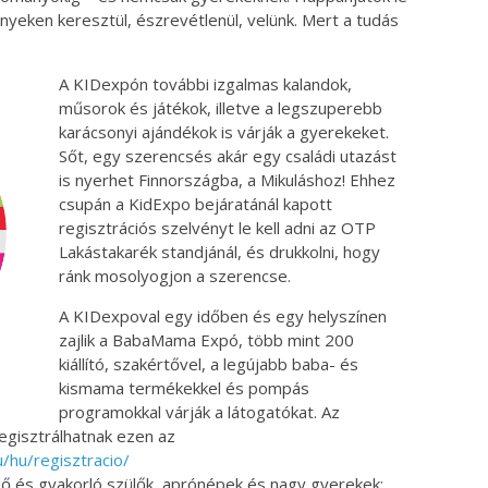
nyeken keresztül, észrevétlenül, velünk. Mert a tudás
A KIDexpón további izgalmas kalandok,
műsorok és játékok, illetve a legszuperebb
karácsonyi ajándékok is várják a gyerekeket.
Sőt, egy szerencsés akár egy családi utazást
is nyerhet Finnországba, a Mikuláshoz! Ehhez
csupán a KidExpo bejáratánál kapott
regisztrációs szelvényt le kell adni az OTP
Lakástakarék standjánál, és drukkolni, hogy
ránk mosolyogjon a szerencse.
A KIDexpoval egy időben és egy helyszínen
zajlik a BabaMama Expó, több mint 200
kiállító, szakértővel, a legújabb baba- és
kismama termékekkel és pompás
programokkal várják a látogatókat. Az
gisztrálhatnak ezen az
hu/regisztracio/
ő és gyakorló szülők, aprónépek és nagy gyerekek: