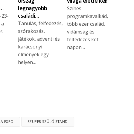
ország
világa életre kel!
-…
legnagyobb
Színes
családi…
-23-
programkavalkád,
Tanulás, felfedezés,
 a
több ezer család,
szórakozás,
és
vidámság és
játékok, adventi és
g
felfedezés két
karácsonyi
napon…
élmények egy
helyen…
A EXPO
SZUPER SZÜLŐ STAND